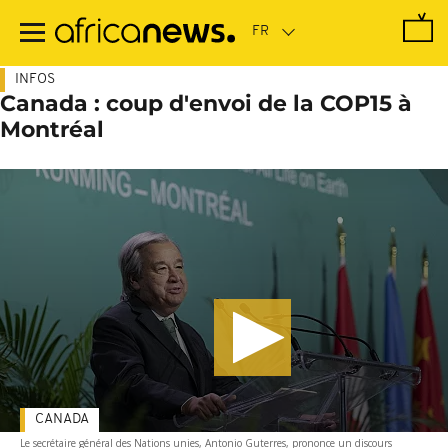
Passer
au
contenu
principal
INFOS
Canada : coup d'envoi de la COP15 à
Montréal
CANADA
Le secrétaire général des Nations unies, Antonio Guterres, prononce un discours