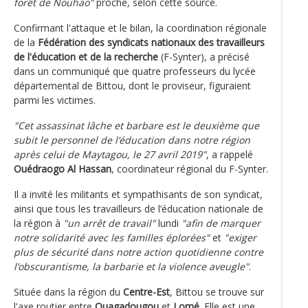
forêt de Nouhao"
proche, selon cette source.
Confirmant l'attaque et le bilan, la coordination régionale
de la
Fédération des syndicats nationaux des travailleurs
de l'éducation et de la recherche
(F-Synter), a précisé
dans un communiqué que quatre professeurs du lycée
départemental de Bittou, dont le proviseur, figuraient
parmi les victimes.
"Cet assassinat lâche et barbare est le deuxième que
subit le personnel de l’éducation dans notre région
après celui de Maytagou, le 27 avril 2019"
, a rappelé
Ouédraogo Al Hassan
, coordinateur régional du F-Synter.
Il a invité les militants et sympathisants de son syndicat,
ainsi que tous les travailleurs de l’éducation nationale de
la région à
"un arrêt de travail"
lundi
"afin de marquer
notre solidarité avec les familles éplorées"
et
"exiger
plus de sécurité dans notre action quotidienne contre
l’obscurantisme, la barbarie et la violence aveugle"
.
Située dans la région du
Centre-Est
, Bittou se trouve sur
l'axe routier entre
Ouagadougou
et
Lomé
. Elle est une