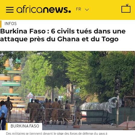
Passer
au
contenu
principal
INFOS
Burkina Faso : 6 civils tués dans une
attaque près du Ghana et du Togo
BURKINA FASO
Des militaires se tiennent devant le siège des forces de défense du pays à