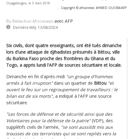
Ouagadougou, le 3 mars 2018
-
Copyright © africanews
AHMED OUOBA/AFP
avec AFP
By Rédaction Africanews
Dernière MAJ:
13/08/2024
Six civils, dont quatre enseignants, ont été tués dimanche
lors d'une attaque de djihadistes présumés à Bittou, ville
du Burkina Faso proche des frontières du Ghana et du
Togo, a appris lundi l'AFP de sources sécuritaire et locale.
Dimanche en fin d'après-midi
"un groupe d'hommes
armés à fait irruption"
dans un quartier de
Bittou
"et
ouvert le feu sur un regroupement de travailleurs : le
bilan est de six morts"
, a indiqué à l'AFP une source
sécuritaire.
"Les forces de défense et de sécurité ainsi que des
Volontaires pour la défense de la patrie"
(VDP), des
supplétifs civils de l'armée,
"se sont aussitôt mis aux
trousses de ces terroristes qui se sont repliés vers la