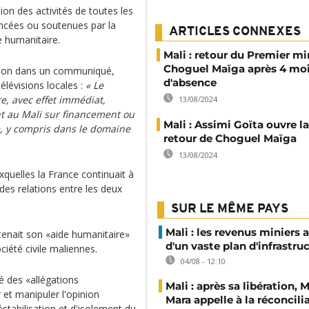
tion des activités de toutes les
ncées ou soutenues par la
ARTICLES CONNEXES
e humanitaire.
Mali : retour du Premier mi
Choguel Maïga après 4 mo
sion dans un communiqué,
d'absence
élévisions locales :
« Le
e, avec effet immédiat,
13/08/2024
nt au Mali sur financement ou
Mali : Assimi Goïta ouvre la
e, y compris dans le domaine
retour de Choguel Maïga
13/08/2024
uelles la France continuait à
des relations entre les deux
SUR LE MÊME PAYS
Mali : les revenus miniers 
tenait son «aide humanitaire»
d'un vaste plan d'infrastru
ciété civile maliennes.
04/08 - 12:10
 des «allégations
Mali : après sa libération,
 et manipuler l'opinion
Mara appelle à la réconcili
éstabilisation et d'isolement du