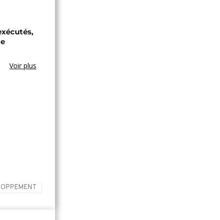
exécutés,
te
Voir plus
ELOPPEMENT