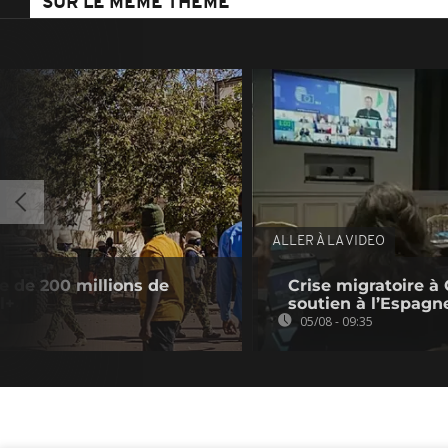
SUR LE MÊME THÈME
ALLER À LA VIDEO
e de 200 millions de
Crise migratoire à 
l+
soutien à l’Espagn
05/08 - 09:35