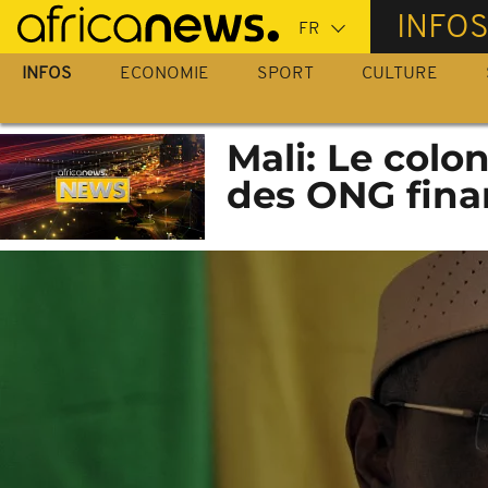
Passer
INFO
au
contenu
INFOS
ECONOMIE
SPORT
CULTURE
principal
Mali: Le colo
des ONG fina