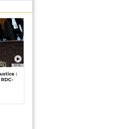
01:16
ustice :
e RDC-