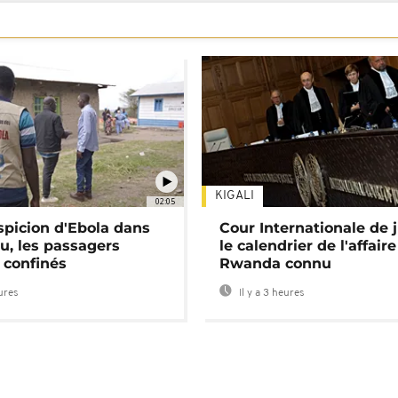
KIGALI
02:05
spicion d'Ebola dans
Cour Internationale de j
u, les passagers
le calendrier de l'affair
 confinés
Rwanda connu
eures
Il y a 3 heures