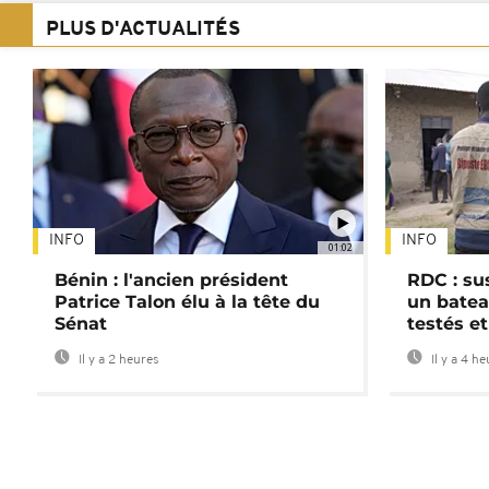
PLUS D'ACTUALITÉS
INFO
INFO
01:02
Bénin : l'ancien président
RDC : su
Patrice Talon élu à la tête du
un batea
Sénat
testés et
Il y a 2 heures
Il y a 4 h