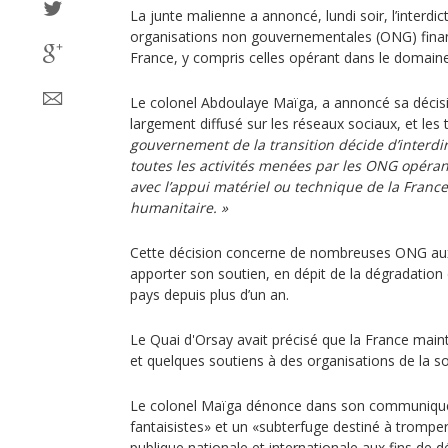
La junte malienne a annoncé, lundi soir, l’interdic
organisations non gouvernementales (ONG) fina
France, y compris celles opérant dans le domain
Le colonel Abdoulaye Maïga, a annoncé sa déci
largement diffusé sur les réseaux sociaux, et les t
gouvernement de la transition décide d’interdir
toutes les activités menées par les ONG opéra
avec l’appui matériel ou technique de la Franc
humanitaire. »
Cette décision concerne de nombreuses ONG auxq
apporter son soutien, en dépit de la dégradation 
pays depuis plus d’un an.
Le Quai d'Orsay avait précisé que la France main
et quelques soutiens à des organisations de la so
Le colonel Maïga dénonce dans son communiqué
fantaisistes» et un «subterfuge destiné à tromper
publique nationale et internationale aux fins de d