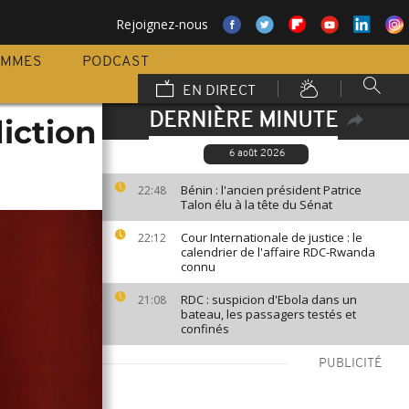
Rejoignez-nous
AMMES
PODCAST
EN DIRECT
DERNIÈRE MINUTE
diction
6 août 2026
Bénin : l'ancien président Patrice
22:48
Talon élu à la tête du Sénat
Cour Internationale de justice : le
22:12
calendrier de l'affaire RDC-Rwanda
connu
RDC : suspicion d'Ebola dans un
21:08
bateau, les passagers testés et
confinés
PUBLICITÉ