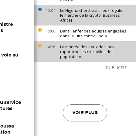
Le Nigeria cherche à mieux réguler
15:04
le marché de la crypto [Business
Africa]
nistre
is
Dans l'enfer des équipes engagées
15:00
dans la lutte contre Ebola
La montée des eaux des lacs
14:26
rapproche les crocodiles des
 voie au
populations
PUBLICITÉ
au service
ctures
VOIR PLUS
 Moussa
ation