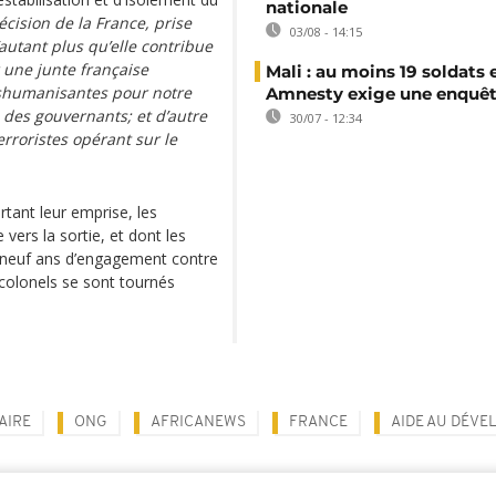
nationale
écision de la France, prise
03/08 - 14:15
autant plus qu’elle contribue
r une junte française
Mali : au moins 19 soldats 
déshumanisantes pour notre
Amnesty exige une enquê
des gouvernants; et d’autre
30/07 - 12:34
erroristes opérant sur le
tant leur emprise, les
vers la sortie, et dont les
s neuf ans d’engagement contre
 colonels se sont tournés
AIRE
ONG
AFRICANEWS
FRANCE
AIDE AU DÉV