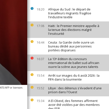
Afrique du Sud : le départ de
18:20
travailleurs migrants fragilise
l'industrie textile
Haïti : le Premier ministre appelle à
17:08
la tenue des élections malgré
l'insécurité
Ceuta : la Garde civile ouvre un
16:44
bureau dédié aux personnes
portées disparues
La 13ᵉ édition du concours
16:37
international de ballet sud-africain
ouvre la scène aux jeunes talents
Arrêt sur images du 6 août 2026 : la
15:54
FIFA dans la tourmente
E/AFP or licensors
Libye : des détenus s'évadent d'une
15:52
prison dans l'Ouest
A El-Obeid, des femmes affirment
15:34
avoir été violées par des membres
des FSR