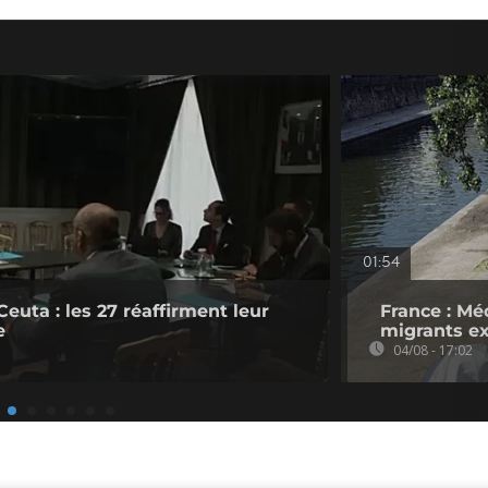
01:54
Ceuta : les 27 réaffirment leur
France : Mé
e
migrants ex
04/08 - 17:02