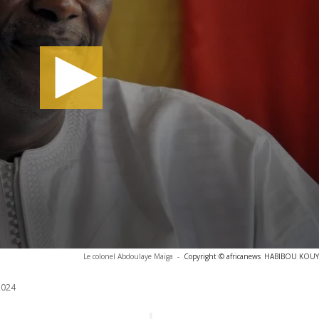
Le colonel Abdoulaye Maïga
-
Copyright © africanews
HABIBOU KOUYAT
2024