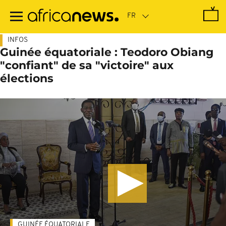
Passer
au
contenu
principal
INFOS
Guinée équatoriale : Teodoro Obiang
"confiant" de sa "victoire" aux
élections
GUINÉE ÉQUATORIALE