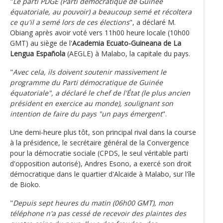
"
Le parti PDGE (Parti démocratique de Guinée
équatoriale, au pouvoir) a beaucoup semé et récoltera
ce qu'il a semé lors de ces élections
", a déclaré M.
Obiang après avoir voté vers 11h00 heure locale (10h00
GMT) au siège de l'
Academia Ecuato-Guineana de La
Lengua Española
(AEGLE) à Malabo, la capitale du pays.
"
Avec cela, ils doivent soutenir massivement le
programme du Parti démocratique de Guinée
équatoriale", a déclaré le chef de l'État (le plus ancien
président en exercice au monde), soulignant son
intention de faire du pays "un pays émergent
".
Une demi-heure plus tôt, son principal rival dans la course
à la présidence, le secrétaire général de la Convergence
pour la démocratie sociale (CPDS, le seul véritable parti
d'opposition autorisé), Andres Esono, a exercé son droit
démocratique dans le quartier d'Alcaide à Malabo, sur l'île
de Bioko.
"
Depuis sept heures du matin (06h00 GMT), mon
téléphone n'a pas cessé de recevoir des plaintes des