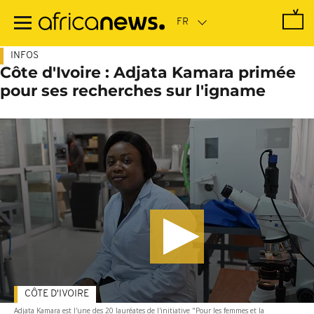
Passer
au
contenu
principal
INFOS
Côte d'Ivoire : Adjata Kamara primée
pour ses recherches sur l'igname
CÔTE D'IVOIRE
Adjata Kamara est l'une des 20 lauréates de l'initiative "Pour les femmes et la