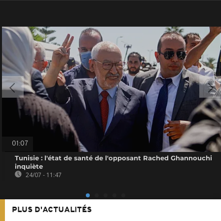
01:07
Tunisie : l'état de santé de l'opposant Rached Ghannouchi
inquiète
24/07 - 11:47
PLUS D'ACTUALITÉS