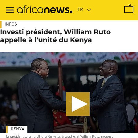
Passer
au
contenu
principal
INFOS
Investi président, William Ruto
appelle à l'unité du Kenya
KENYA
Le président sortant, Uhuru Kenyatta, à gauche, et William Ruto, nouveau