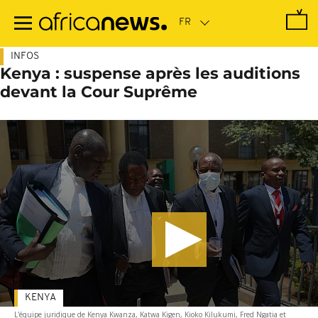
Passer
au
contenu
principal
INFOS
Kenya : suspense après les auditions
devant la Cour Suprême
KENYA
L'équipe juridique de Kenya Kwanza, Katwa Kigen, Kioko Kilukumi, Fred Ngatia et