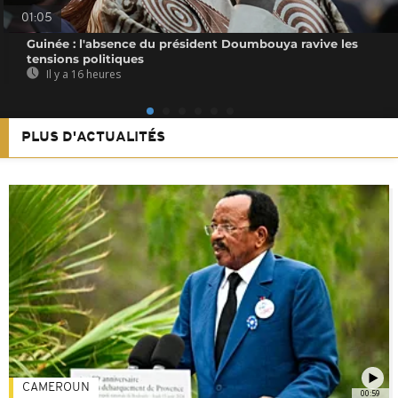
01:05
Guinée : l'absence du président Doumbouya ravive les
tensions politiques
Il y a 16 heures
PLUS D'ACTUALITÉS
CAMEROUN
00:59