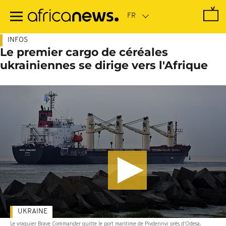
Passer
au
contenu
principal
INFOS
Le premier cargo de céréales
ukrainiennes se dirige vers l'Afrique
UKRAINE
Le vraquier Brave Commander quitte le port maritime de Pivdennyi près d'Odesa,