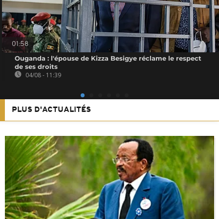
01:58
Ouganda : l'épouse de Kizza Besigye réclame le respect
de ses droits
04/08 - 11:39
PLUS D'ACTUALITÉS