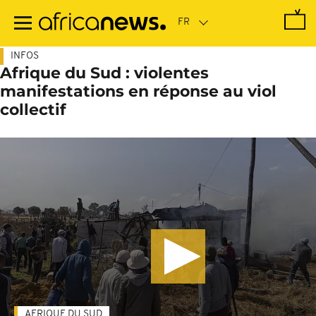
Passer
au
contenu
principal
INFOS
Afrique du Sud : violentes
manifestations en réponse au viol
collectif
AFRIQUE DU SUD