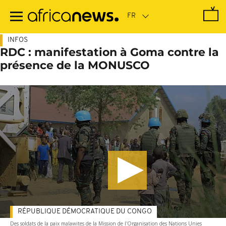
Passer
au
contenu
principal
INFOS
RDC : manifestation à Goma contre la
présence de la MONUSCO
RÉPUBLIQUE DÉMOCRATIQUE DU CONGO
Des soldats de la paix malawites de la Mission de l'Organisation des Nations Unies