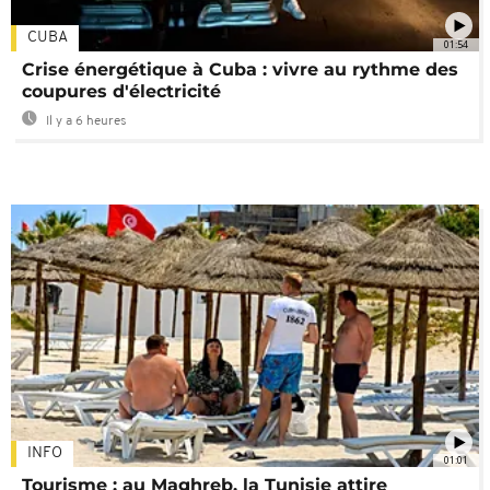
CUBA
01:54
Crise énergétique à Cuba : vivre au rythme des
coupures d'électricité
Il y a 6 heures
INFO
01:01
Tourisme : au Maghreb, la Tunisie attire