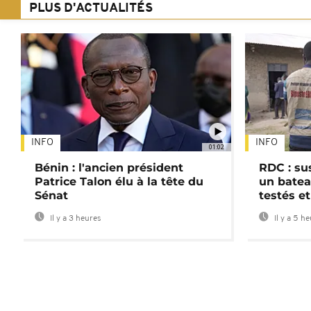
PLUS D'ACTUALITÉS
INFO
INFO
01:02
Bénin : l'ancien président
RDC : su
Patrice Talon élu à la tête du
un batea
Sénat
testés et
Il y a 3 heures
Il y a 5 h