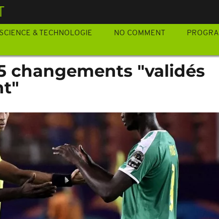
T
SCIENCE & TECHNOLOGIE
NO COMMENT
PROGR
s 5 changements "validés
nt"