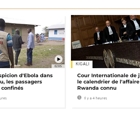
KIGALI
02:05
spicion d'Ebola dans
Cour Internationale de j
u, les passagers
le calendrier de l'affair
 confinés
Rwanda connu
eures
Il y a 4 heures