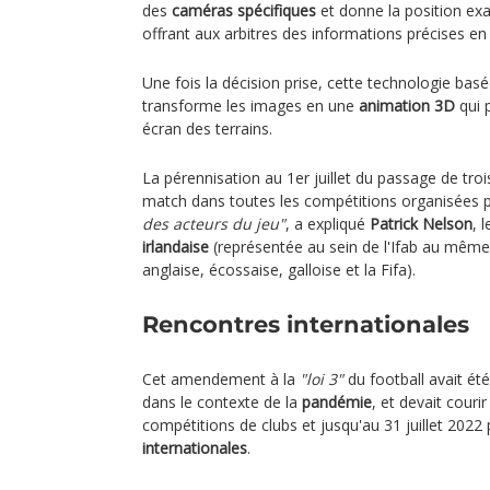
des
caméras spécifiques
et donne la position exac
offrant aux arbitres des informations précises e
Une fois la décision prise, cette technologie basée
transforme les images en une
animation 3D
qui p
écran des terrains.
La pérennisation au 1er juillet du passage de tr
match dans toutes les compétitions organisées p
des acteurs du jeu"
, a expliqué
Patrick Nelson
, 
irlandaise
(représentée au sein de l'Ifab au même 
anglaise, écossaise, galloise et la Fifa).
Rencontres internationales
Cet amendement à la
"loi 3"
du football avait été
dans le contexte de la
pandémie
, et devait couri
compétitions de clubs et jusqu'au 31 juillet 2022
internationales
.