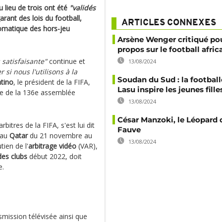
 lieu de trois ont été
"validés
arant des lois du football,
ARTICLES CONNEXES
tomatique des hors-jeu
Arsène Wenger critiqué po
propos sur le football afric
 satisfaisante"
continue et
13/08/2024
 si nous l'utilisons à la
Soudan du Sud : la footba
ntino
, le président de la FIFA,
Lasu inspire les jeunes fille
me de la 136e assemblée
13/08/2024
César Manzoki, le Léopard
bitres de la FIFA, s'est lui dit
Fauve
 au
Qatar
du 21 novembre au
13/08/2024
ien de l'
arbitrage vidéo
(VAR),
des clubs
début 2022, doit
e.
nsmission télévisée ainsi que