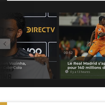
00:52
dien Vozinha,
Le Real Madrid s’a
r Colo-Colo
pour 140 millions 
Il y a 13 heures