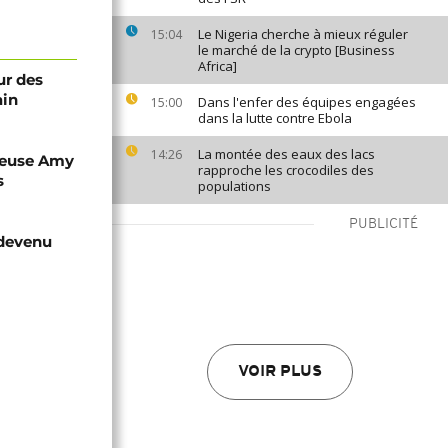
Le Nigeria cherche à mieux réguler
15:04
le marché de la crypto [Business
Africa]
ur des
ain
Dans l'enfer des équipes engagées
15:00
dans la lutte contre Ebola
La montée des eaux des lacs
14:26
lleuse Amy
rapproche les crocodiles des
s
populations
PUBLICITÉ
 devenu
VOIR PLUS