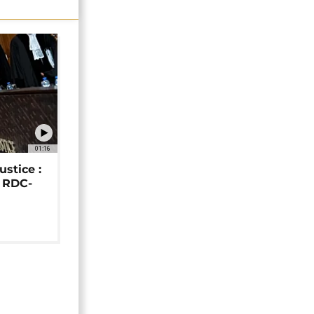
01:16
ustice :
e RDC-