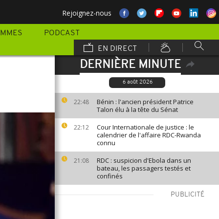
Rejoignez-nous
AMMES
PODCAST
EN DIRECT
DERNIÈRE MINUTE
6 août 2026
Bénin : l'ancien président Patrice
22:48
Talon élu à la tête du Sénat
Cour Internationale de justice : le
22:12
calendrier de l'affaire RDC-Rwanda
connu
RDC : suspicion d'Ebola dans un
21:08
bateau, les passagers testés et
confinés
PUBLICITÉ