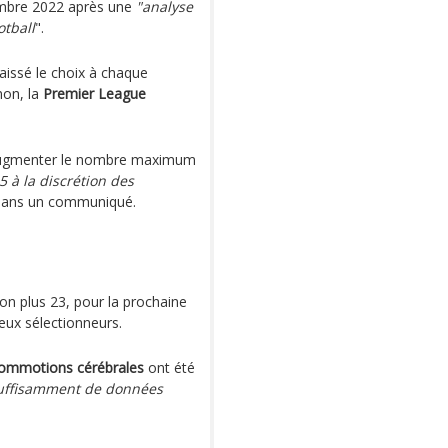
embre 2022 après une
"analyse
otball
".
laissé le choix à chaque
non, la
Premier League
'augmenter le nombre maximum
5 à la discrétion des
é dans un communiqué.
non plus 23, pour la prochaine
ux sélectionneurs.
ommotions cérébrales
ont été
 suffisamment de données