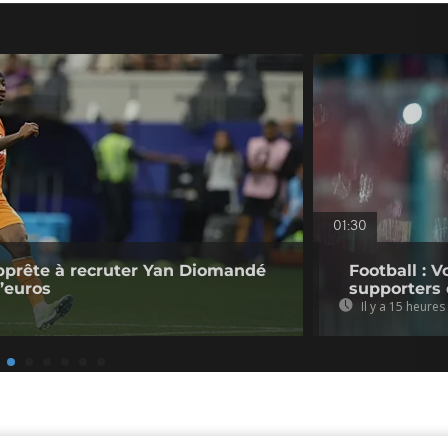
01:30
pprête à recruter Yan Diomandé
Football : V
d’euros
supporters 
Il y a 15 heures