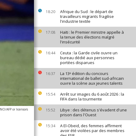
Afrique du Sud : le départ de
18:20
travailleurs migrants fragilise
l'industrie textile
Haïti : le Premier ministre appelle à
17:08
la tenue des élections malgré
l'insécurité
Ceuta : la Garde civile ouvre un
16:44
bureau dédié aux personnes
portées disparues
La 13ᵉ édition du concours
16:37
international de ballet sud-africain
ouvre la scène aux jeunes talents
Arrêt sur images du 6 août 2026 : la
15:54
FIFA dans la tourmente
NO/AFP or licensors
Libye : des détenus s'évadent d'une
15:52
prison dans l'Ouest
A El-Obeid, des femmes affirment
15:34
avoir été violées par des membres
des FSR