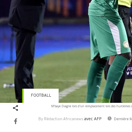
FOOTBALL
M'baye Diagne lors d'un remplacement lors des huitièmes 
avec AFP
Dernière M
By Rédaction Africanews