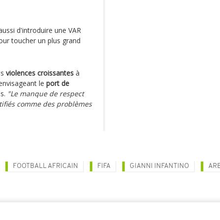
aussi d'introduire une VAR
our toucher un plus grand
es
violences croissantes
à
 envisageant le
port de
es.
"Le manque de respect
entifiés comme des problèmes
FOOTBALL AFRICAIN
FIFA
GIANNI INFANTINO
AR