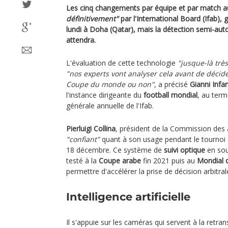
Les cinq changements par équipe et par match au
définitivement"
par l'International Board (Ifab), g
lundi à Doha (Qatar), mais la détection semi-au
attendra.
L'évaluation de cette technologie
"jusque-là très
"nos experts vont analyser cela avant de décider
Coupe du monde ou non"
, a précisé
Gianni Infa
l'instance dirigeante du
football mondial
, au ter
générale annuelle de l'Ifab.
Pierluigi Collina
, président de la Commission des ar
"confiant"
quant à son usage pendant le tournoi
18 décembre. Ce système de
suivi optique
en sout
testé à la
Coupe arabe
fin 2021 puis au
Mondial 
permettre d'accélérer la prise de décision arbitral
Intelligence artificielle
Il s'appuie sur les caméras qui servent à la retra