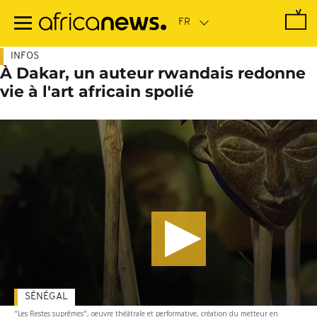
Passer
au
contenu
principal
INFOS
À Dakar, un auteur rwandais redonne
vie à l'art africain spolié
SÉNÉGAL
"Les Restes suprêmes", oeuvre théâtrale et performative, création du metteur en