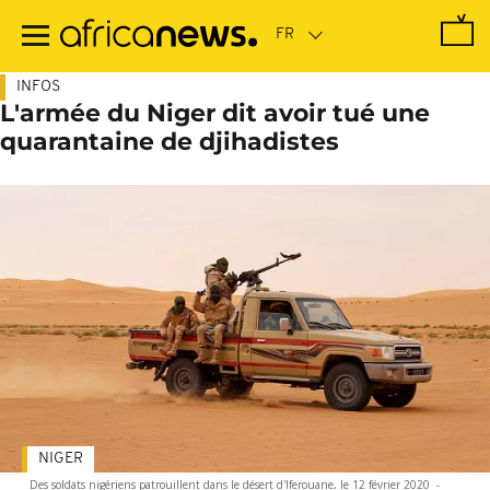
Passer
au
contenu
principal
INFOS
L'armée du Niger dit avoir tué une
quarantaine de djihadistes
NIGER
Des soldats nigériens patrouillent dans le désert d'Iferouane, le 12 février 2020
-