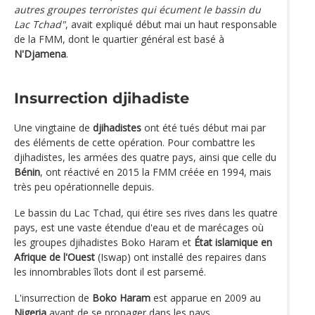
autres groupes terroristes qui écument le bassin du
Lac Tchad"
, avait expliqué début mai un haut responsable
de la FMM, dont le quartier général est basé à
N'Djamena
.
Insurrection djihadiste
Une vingtaine de
djihadistes
ont été tués début mai par
des éléments de cette opération. Pour combattre les
djihadistes, les armées des quatre pays, ainsi que celle du
Bénin
, ont réactivé en 2015 la FMM créée en 1994, mais
très peu opérationnelle depuis.
Le bassin du Lac Tchad, qui étire ses rives dans les quatre
pays, est une vaste étendue d'eau et de marécages où
les groupes djihadistes Boko Haram et
État islamique en
Afrique de l'Ouest
(Iswap) ont installé des repaires dans
les innombrables îlots dont il est parsemé.
L'insurrection de
Boko Haram
est apparue en 2009 au
Nigeria
avant de se propager dans les pays