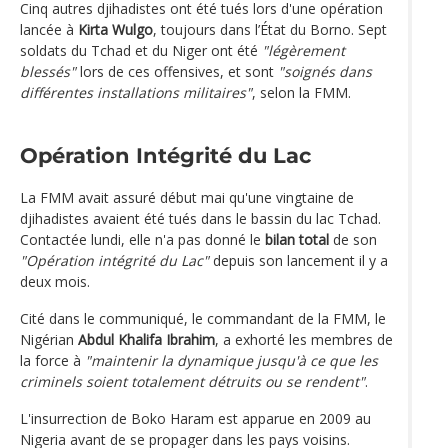
Cinq autres djihadistes ont été tués lors d'une opération
lancée à
Kirta Wulgo
, toujours dans l’État du Borno. Sept
soldats du Tchad et du Niger ont été
"légèrement
blessés"
lors de ces offensives, et sont
"soignés dans
différentes installations militaires"
, selon la FMM.
Opération Intégrité du Lac
La FMM avait assuré début mai qu'une vingtaine de
djihadistes avaient été tués dans le bassin du lac Tchad.
Contactée lundi, elle n'a pas donné le
bilan total
de son
"Opération intégrité du Lac"
depuis son lancement il y a
deux mois.
Cité dans le communiqué, le commandant de la FMM, le
Nigérian
Abdul Khalifa
Ibrahim
, a exhorté les membres de
la force à
"maintenir la dynamique jusqu'à ce que les
criminels soient totalement détruits ou se rendent"
.
L'insurrection de Boko Haram est apparue en 2009 au
Nigeria avant de se propager dans les pays voisins.