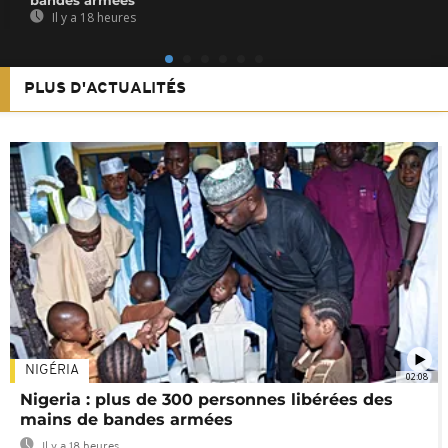
Il y a 18 heures
PLUS D'ACTUALITÉS
NIGÉRIA
02:08
Nigeria : plus de 300 personnes libérées des
mains de bandes armées
Il y a 18 heures