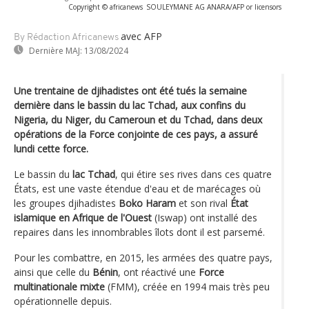
Copyright © africanews
SOULEYMANE AG ANARA/AFP or licensors
avec AFP
By Rédaction Africanews
Dernière MAJ:
13/08/2024
Une trentaine de djihadistes ont été tués la semaine
dernière dans le bassin du lac Tchad, aux confins du
Nigeria, du Niger, du Cameroun et du Tchad, dans deux
opérations de la Force conjointe de ces pays, a assuré
lundi cette force.
Le bassin du
lac Tchad
, qui étire ses rives dans ces quatre
États, est une vaste étendue d'eau et de marécages où
les groupes djihadistes
Boko Haram
et son rival
État
islamique en Afrique de l'Ouest
(Iswap) ont installé des
repaires dans les innombrables îlots dont il est parsemé.
Pour les combattre, en 2015, les armées des quatre pays,
ainsi que celle du
Bénin
, ont réactivé une
Force
multinationale mixte
(FMM), créée en 1994 mais très peu
opérationnelle depuis.