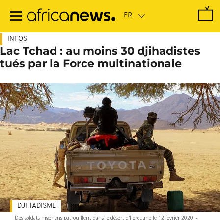
Passer
au
contenu
principal
INFOS
Lac Tchad : au moins 30 djihadistes
tués par la Force multinationale
DJIHADISME
Des soldats nigériens patrouillent dans le désert d'Iferouane le 12 février 2020
-