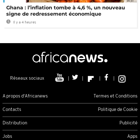
00:51
Ghana : l’inflation tombe à 4,6 %, un nouveau
signe de redressement économique
Il y a 4 heures
Réseaux sociaux
A propos d'Africanews
Termes et Conditions
Contacts
Politique de Cookie
Distribution
Publicité
Jobs
Apps