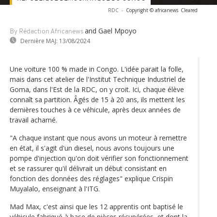
RDC
-
Copyright © africanews
Cleared
and Gael Mpoyo
By Rédaction Africanews
Dernière MAJ:
13/08/2024
Une voiture 100 % made in Congo. L'idée parait la folle,
mais dans cet atelier de l'Institut Technique Industriel de
Goma, dans l'Est de la RDC, on y croit. Ici, chaque élève
connaît sa partition. Âgés de 15 à 20 ans, ils mettent les
dernières touches à ce véhicule, après deux années de
travail acharné.
"A chaque instant que nous avons un moteur à remettre
en état, il s'agit d'un diesel, nous avons toujours une
pompe d'injection qu'on doit vérifier son fonctionnement
et se rassurer qu'il délivrait un début consistant en
fonction des données des réglages" explique Crispin
Muyalalo, enseignant à l'ITG.
Mad Max, c'est ainsi que les 12 apprentis ont baptisé le
véhicule fabriqué à base de pièces récupérées, et dont la