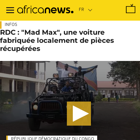
Passer
au
contenu
principal
INFOS
RDC : "Mad Max", une voiture
fabriquée localement de pièces
récupérées
RÉPUBLIQUE DÉMOCRATIQUE DU CONGO