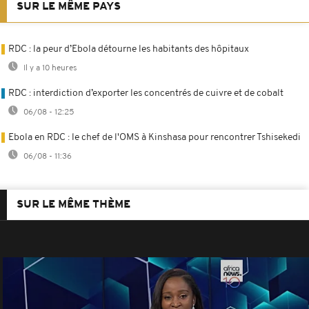
SUR LE MÊME PAYS
RDC : la peur d’Ebola détourne les habitants des hôpitaux
Il y a 10 heures
RDC : interdiction d’exporter les concentrés de cuivre et de cobalt
06/08 - 12:25
Ebola en RDC : le chef de l'OMS à Kinshasa pour rencontrer Tshisekedi
06/08 - 11:36
SUR LE MÊME THÈME