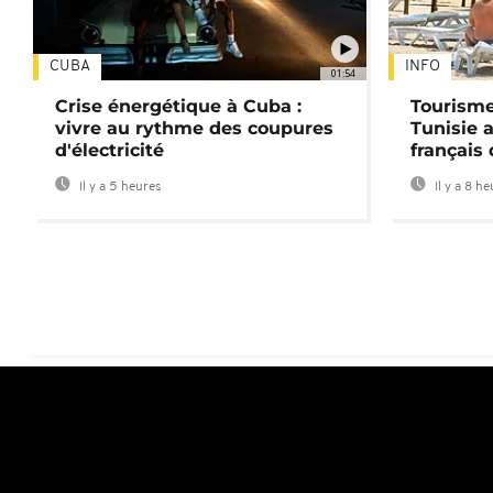
CUBA
INFO
01:54
Crise énergétique à Cuba :
Tourisme
vivre au rythme des coupures
Tunisie 
d'électricité
français
Il y a 5 heures
Il y a 8 h