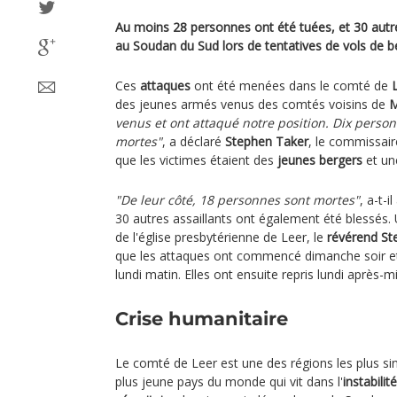
Au moins 28 personnes ont été tuées, et 30 autr
au Soudan du Sud lors de tentatives de vols de bé
Ces
attaques
ont été menées dans le comté de
des jeunes armés venus des comtés voisins de
M
venus et ont attaqué notre position. Dix perso
mortes"
, a déclaré
Stephen Taker
, le commissair
que les victimes étaient des
jeunes bergers
et un
"De leur côté, 18 personnes sont mortes"
, a-t-
30 autres assaillants ont également été blessés. 
de l'église presbytérienne de Leer, le
révérend St
que les attaques ont commencé dimanche soir et
lundi matin. Elles ont ensuite repris lundi après-mi
Crise humanitaire
Le comté de Leer est une des régions les plus si
plus jeune pays du monde qui vit dans l'
instabilit