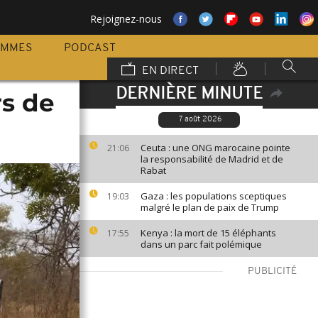
Rejoignez-nous
AMMES
PODCAST
EN DIRECT
DERNIÈRE MINUTE
rs de
7 août 2026
Ceuta : une ONG marocaine pointe
21:06
la responsabilité de Madrid et de
Rabat
Gaza : les populations sceptiques
19:03
malgré le plan de paix de Trump
Kenya : la mort de 15 éléphants
17:55
dans un parc fait polémique
PUBLICITÉ