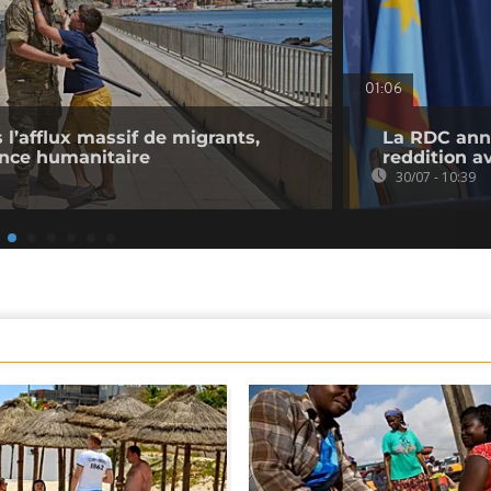
01:06
l’afflux massif de migrants,
La RDC anno
ence humanitaire
reddition a
30/07 - 10:39