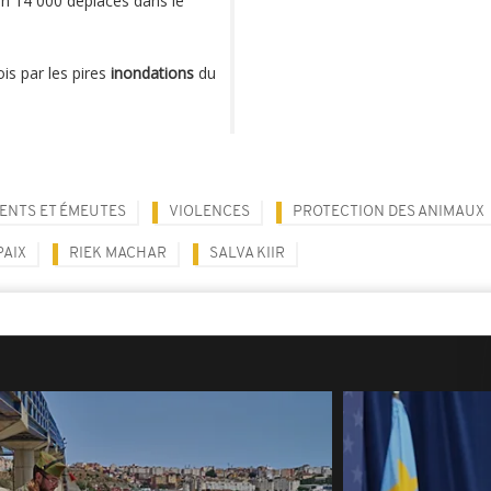
on 14 000 déplacés dans le
is par les pires
inondations
du
ENTS ET ÉMEUTES
VIOLENCES
PROTECTION DES ANIMAUX
PAIX
RIEK MACHAR
SALVA KIIR