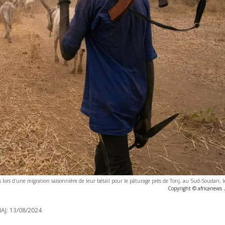
 lors d'une migration saisonnière de leur bétail pour le pâturage près de Tonj, au Sud-Soudan, l
Copyright © africanews
AJ:
13/08/2024