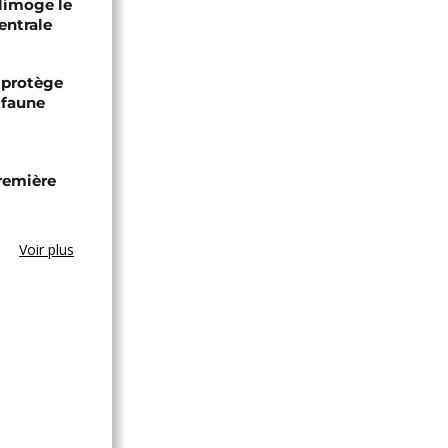
 limoge le
entrale
 protège
 faune
remière
Voir plus