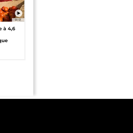
00:51
e à 4,6
que