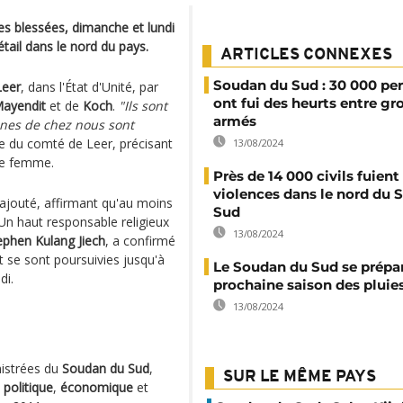
es blessées, dimanche et lundi
tail dans le nord du pays.
ARTICLES CONNEXES
Soudan du Sud : 30 000 pe
Leer
, dans l'État d'Unité, par
ont fui des heurts entre gr
ayendit
et de
Koch
.
"Ils sont
armés
nnes de chez nous sont
e du comté de Leer, précisant
13/08/2024
e femme.
Près de 14 000 civils fuient
violences dans le nord du 
il ajouté, affirmant qu'au moins
Sud
Un haut responsable religieux
13/08/2024
ephen Kulang Jiech
, a confirmé
 se sont poursuivies jusqu'à
Le Soudan du Sud se prépar
di.
prochaine saison des pluie
13/08/2024
nistrées du
Soudan du Sud
,
SUR LE MÊME PAYS
é politique
,
économique
et