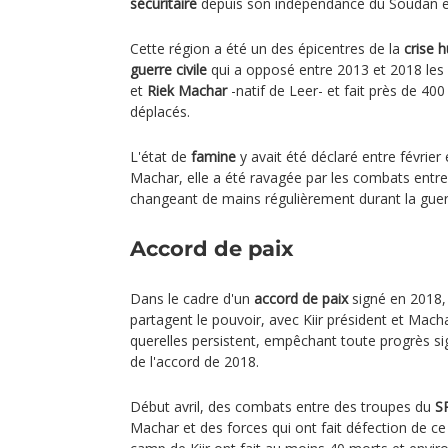
sécuritaire
depuis son indépendance du Soudan e
Cette région a été un des épicentres de la
crise 
guerre civile
qui a opposé entre 2013 et 2018 les
et
Riek Machar
-natif de Leer- et fait près de 40
déplacés.
L'état de
famine
y avait été déclaré entre février 
Machar, elle a été ravagée par les combats entre
changeant de mains régulièrement durant la guerr
Accord de paix
Dans le cadre d'un
accord de paix
signé en 2018
partagent le pouvoir, avec Kiir président et Macha
querelles persistent, empêchant toute progrès sign
de l'accord de 2018.
Début avril, des combats entre des troupes du
S
Machar et des forces qui ont fait défection de c