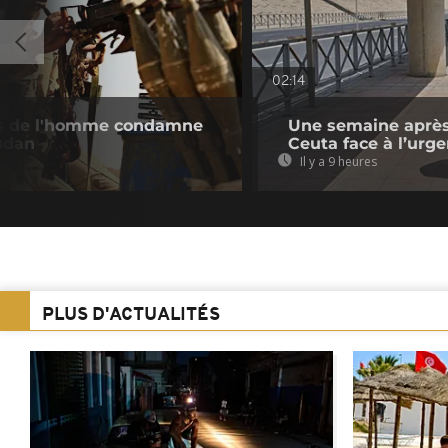
02:14
its de l'homme condamne
Une semaine après 
udan
Ceuta face à l’urg
Il y a 9 heures
PLUS D'ACTUALITÉS