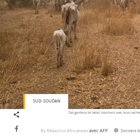
SUD-SOUDAN
Des gardiens de bétail marchent avec leurs vaches
avec AFP
Dernière M
By Rédaction Africanews