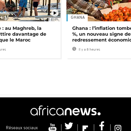
GHANA
01:01
 : au Maghreb, la
Ghana : l’inflation tomb
attire davantage de
%, un nouveau signe de
 que le Maroc
redressement économi
eures
Il y a 8 heures
Réseaux sociaux