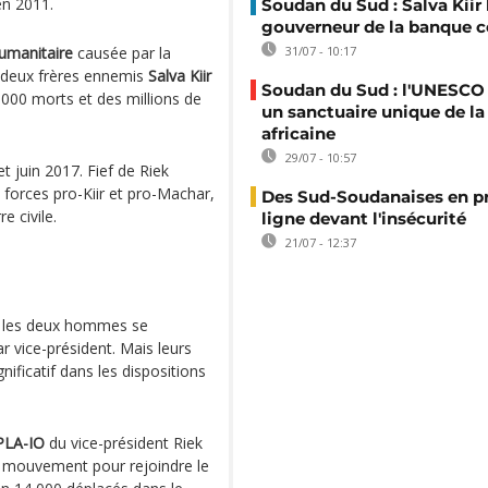
n 2011.
Soudan du Sud : Salva Kiir
gouverneur de la banque c
humanitaire
causée par la
31/07 - 10:17
 deux frères ennemis
Salva Kiir
Soudan du Sud : l'UNESCO
0 000 morts et des millions de
un sanctuaire unique de la
africaine
29/07 - 10:57
et juin 2017. Fief de Riek
 forces pro-Kiir et pro-Machar,
Des Sud-Soudanaises en p
e civile.
ligne devant l'insécurité
21/07 - 12:37
, les deux hommes se
r vice-président. Mais leurs
ificatif dans les dispositions
PLA-IO
du vice-président Riek
e mouvement pour rejoindre le