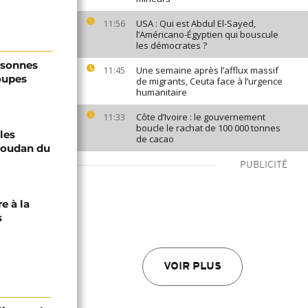
USA : Qui est Abdul El-Sayed,
11:56
l’Américano-Égyptien qui bouscule
les démocrates ?
rsonnes
Une semaine après l’afflux massif
11:45
oupes
de migrants, Ceuta face à l’urgence
humanitaire
Côte d’Ivoire : le gouvernement
11:33
boucle le rachat de 100 000 tonnes
 les
de cacao
Soudan du
PUBLICITÉ
e à la
s
VOIR PLUS