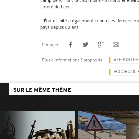
camp de Kiir ont fait au moins 40 morts et envir
comté de Leer.
L'État d'Unité a également connu ces derniers mo
pays depuis 60 ans
Partager
AFFRONTEM
Plus d'informations à propos de
ACCORD DE 
SUR LE MÊME THÈME