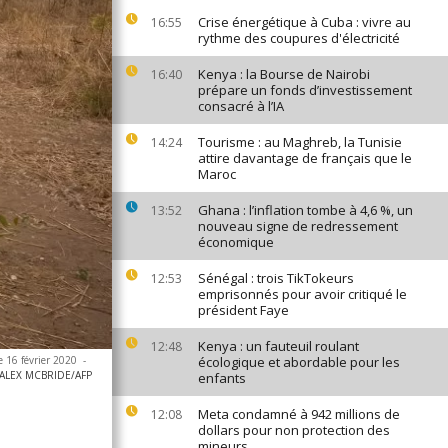
Crise énergétique à Cuba : vivre au
16:55
rythme des coupures d'électricité
Kenya : la Bourse de Nairobi
16:40
prépare un fonds d’investissement
consacré à l’IA
Tourisme : au Maghreb, la Tunisie
14:24
attire davantage de français que le
Maroc
Ghana : l’inflation tombe à 4,6 %, un
13:52
nouveau signe de redressement
économique
Sénégal : trois TikTokeurs
12:53
emprisonnés pour avoir critiqué le
président Faye
Kenya : un fauteuil roulant
12:48
e 16 février 2020
-
écologique et abordable pour les
ALEX MCBRIDE/AFP
enfants
Meta condamné à 942 millions de
12:08
dollars pour non protection des
mineurs