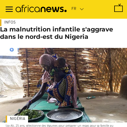
Passer
au
contenu
principal
INFOS
La malnutrition infantile s'aggrave
dans le nord-est du Nigeria
NIGÉRIA
Iza Ali, 25 ans, sélectionne des légumes pour préparer un repas pour sa famille au