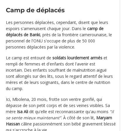
Camp de déplacés
Les personnes déplacées, cependant, disent que leurs
espoirs s'amenuisent chaque jour. Dans le
camp de
déplacés de Banki
, près de la frontière camerounaise, le
personnel de l'ONU s'occupe de plus de 50 000
personnes déplacées par la violence.
Le camp est entouré de
soldats lourdement armés
et
rempli de femmes et d'enfants dont l'avenir est
incertain. Des enfants souffrant de malnutrition aiguë
sont allongés sur des lits, sous le regard attentif de leurs
mères et de leurs soignants, dans le centre de nutrition
du camp.
Ici, Mbolena, 20 mois, frotte son ventre gonflé, qui
dépasse de son petit corps et de ses veines visibles. Sa
mère
Isa Ali
dit qu'elle est reconnaissante qu'au moins
"il
se sente mieux maintenant"
. À côté de son lit,
Maryam
Hassan
câline passionnément son bébé gravement blessé
qui s'accroche à la vie.