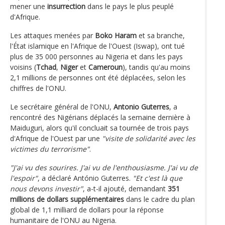
mener une
insurrection
dans le pays le plus peuplé
d'Afrique.
Les attaques menées par
Boko Haram
et sa branche,
l'État islamique en l'Afrique de l'Ouest (Iswap), ont tué
plus de 35 000 personnes au Nigeria et dans les pays
voisins (
Tchad
,
Niger
et
Cameroun
), tandis qu'au moins
2,1 millions de personnes ont été déplacées, selon les
chiffres de l'ONU.
Le secrétaire général de l'ONU,
Antonio Guterres
, a
rencontré des Nigérians déplacés la semaine dernière à
Maiduguri, alors qu'il concluait sa tournée de trois pays
d'Afrique de l'Ouest par une
"visite de solidarité avec les
victimes du terrorisme"
.
"J'ai vu des sourires. J'ai vu de l'enthousiasme. J'ai vu de
l'espoir"
, a déclaré António Guterres.
"Et c'est là que
nous devons investir"
, a-t-il ajouté, demandant
351
millions de dollars supplémentaires
dans le cadre du plan
global de 1,1 milliard de dollars pour la réponse
humanitaire de l'ONU au Nigeria.