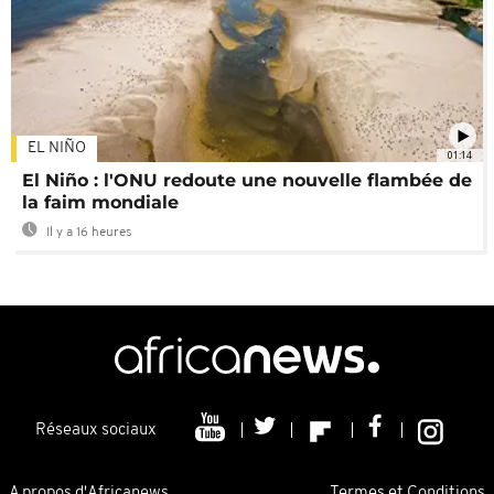
EL NIÑO
01:14
El Niño : l'ONU redoute une nouvelle flambée de
la faim mondiale
Il y a 16 heures
Réseaux sociaux
A propos d'Africanews
Termes et Conditions