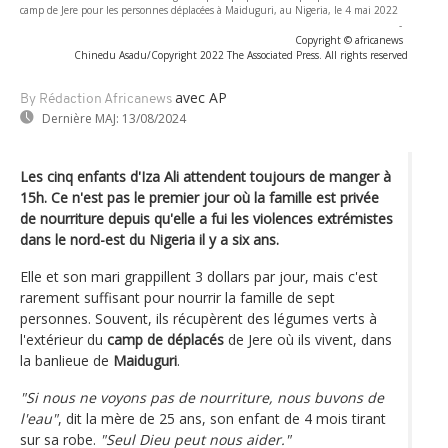
camp de Jere pour les personnes déplacées à Maiduguri, au Nigeria, le 4 mai 2022
-
Copyright © africanews
Chinedu Asadu/Copyright 2022 The Associated Press. All rights reserved
avec AP
By Rédaction Africanews
Dernière MAJ:
13/08/2024
Les cinq enfants d'Iza Ali attendent toujours de manger à
15h. Ce n'est pas le premier jour où la famille est privée
de nourriture depuis qu'elle a fui les violences extrémistes
dans le nord-est du Nigeria il y a six ans.
Elle et son mari grappillent 3 dollars par jour, mais c'est
rarement suffisant pour nourrir la famille de sept
personnes. Souvent, ils récupèrent des légumes verts à
l'extérieur du
camp de déplacés
de Jere où ils vivent, dans
la banlieue de
Maiduguri
.
"Si nous ne voyons pas de nourriture, nous buvons de
l'eau"
, dit la mère de 25 ans, son enfant de 4 mois tirant
sur sa robe.
"Seul Dieu peut nous aider."