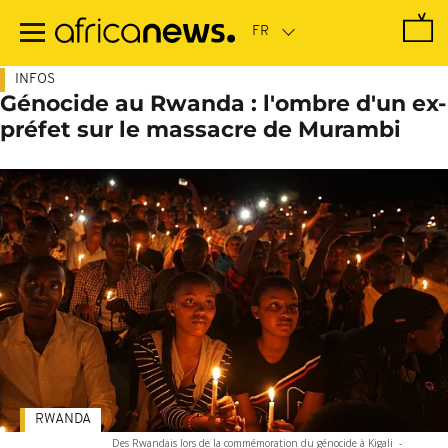
Passer
au
contenu
principal
INFOS
Génocide au Rwanda : l'ombre d'un ex-
préfet sur le massacre de Murambi
RWANDA
Des Rwandais lors de la commémoration du génocide à Kigali
-