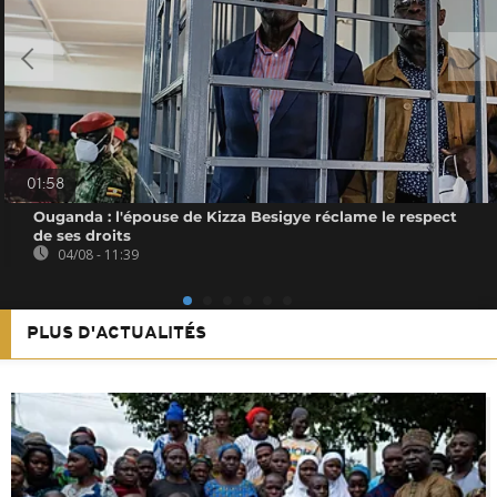
01:58
Ouganda : l'épouse de Kizza Besigye réclame le respect
de ses droits
04/08 - 11:39
PLUS D'ACTUALITÉS