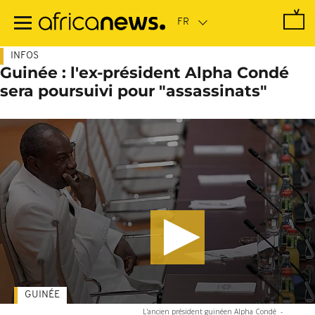
Passer
au
contenu
principal
INFOS
Guinée : l'ex-président Alpha Condé
sera poursuivi pour "assassinats"
GUINÉE
L'ancien président guinéen Alpha Condé
-