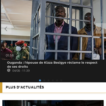
01:58
Ouganda : l'épouse de Kizza Besigye réclame le respect
de ses droits
04/08 - 11:39
PLUS D'ACTUALITÉS