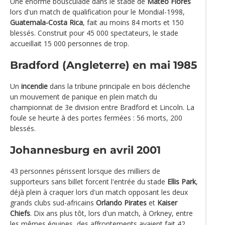
Une énorme bousculade dans le stade de
Mateo Flores
lors d'un match de qualification pour le Mondial-1998,
Guatemala-Costa Rica
, fait au moins 84 morts et 150
blessés. Construit pour 45 000 spectateurs, le stade
accueillait 15 000 personnes de trop.
Bradford (Angleterre) en mai 1985
Un
incendie
dans la tribune principale en bois déclenche
un mouvement de panique en plein match du
championnat de 3e division entre Bradford et Lincoln. La
foule se heurte à des portes fermées : 56 morts, 200
blessés.
Johannesburg en avril 2001
43 personnes périssent lorsque des milliers de
supporteurs sans billet forcent l'entrée du stade
Ellis Park
,
déjà plein à craquer lors d'un match opposant les deux
grands clubs sud-africains
Orlando Pirates
et
Kaiser
Chiefs
. Dix ans plus tôt, lors d'un match, à Orkney, entre
les mêmes équipes, des affrontements avaient fait 42