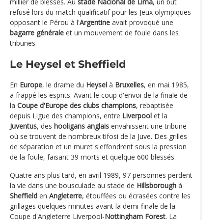
millier de blessés. Au
stade Nacional de Lima
, un but
refusé lors du match qualificatif pour les Jeux olympiques
opposant le Pérou à l'
Argentine
avait provoqué une
bagarre générale
et un mouvement de foule dans les
tribunes.
Le Heysel et Sheffield
En
Europe
, le drame du
Heysel
à
Bruxelles
, en mai 1985,
a frappé les esprits. Avant le coup d'envoi de la finale de
la
Coupe d'Europe des clubs champions
, rebaptisée
depuis Ligue des champions, entre
Liverpool
et la
Juventus
, des
hooligans anglais
envahissent une tribune
où se trouvent de nombreux tifosi de la Juve. Des grilles
de séparation et un muret s'effondrent sous la pression
de la foule, faisant 39 morts et quelque 600 blessés.
Quatre ans plus tard, en avril 1989, 97 personnes perdent
la vie dans une bousculade au stade de
Hillsborough
à
Sheffield
en
Angleterre
, étouffées ou écrasées contre les
grillages quelques minutes avant la demi-finale de la
Coupe d'Angleterre Liverpool-
Nottingham Forest
. La