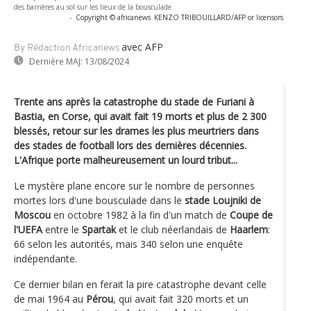
des barrières au sol sur les lieux de la bousculade
-
Copyright © africanews
KENZO TRIBOUILLARD/AFP or licensors
avec AFP
By Rédaction Africanews
Dernière MAJ:
13/08/2024
Trente ans après la catastrophe du stade de Furiani à
Bastia, en Corse, qui avait fait 19 morts et plus de 2 300
blessés, retour sur les drames les plus meurtriers dans
des stades de football lors des dernières décennies.
L'Afrique porte malheureusement un lourd tribut...
Le mystère plane encore sur le nombre de personnes
mortes lors d'une bousculade dans le
stade Loujniki de
Moscou
en octobre 1982 à la fin d'un match de
Coupe de
l'UEFA
entre le
Spartak
et le club néerlandais de
Haarlem
:
66 selon les autorités, mais 340 selon une enquête
indépendante.
Ce dernier bilan en ferait la pire catastrophe devant celle
de mai 1964 au
Pérou
, qui avait fait 320 morts et un