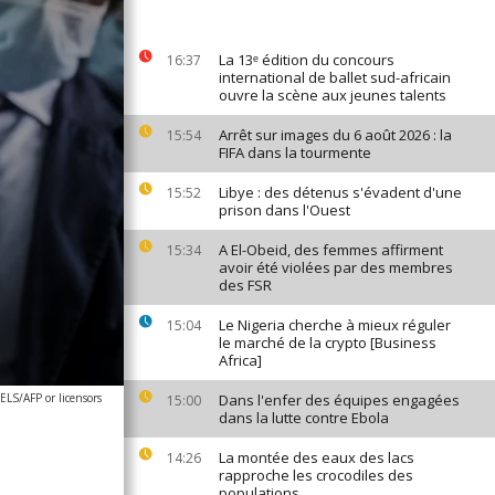
La 13ᵉ édition du concours
16:37
international de ballet sud-africain
ouvre la scène aux jeunes talents
Arrêt sur images du 6 août 2026 : la
15:54
FIFA dans la tourmente
Libye : des détenus s'évadent d'une
15:52
prison dans l'Ouest
A El-Obeid, des femmes affirment
15:34
avoir été violées par des membres
des FSR
Le Nigeria cherche à mieux réguler
15:04
le marché de la crypto [Business
Africa]
S/AFP or licensors
Dans l'enfer des équipes engagées
15:00
dans la lutte contre Ebola
La montée des eaux des lacs
14:26
rapproche les crocodiles des
populations