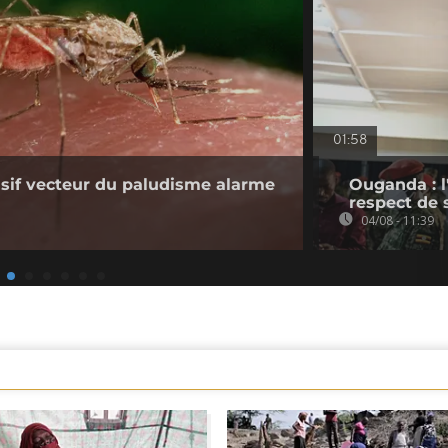
01:58
sif vecteur du paludisme alarme
Ouganda : l
respect de 
04/08 - 11:39