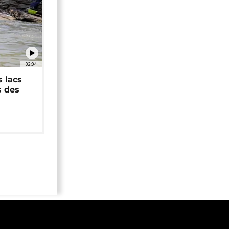
02:04
 lacs
s des