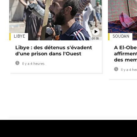
LIBYE
SOUDAN
00:58
Libye : des détenus s'évadent
A El-Obe
d'une prison dans l'Ouest
affirment
des mem
Il y a 4 heures
Il y a 4 h