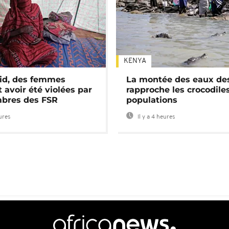
KENYA
id, des femmes
La montée des eaux des
 avoir été violées par
rapproche les crocodile
bres des FSR
populations
eures
Il y a 4 heures