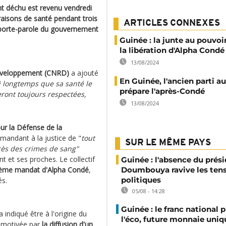
nt déchu est revenu vendredi
 raisons de santé pendant trois
ARTICLES CONNEXES
 porte-parole du gouvernement
Guinée : la junte au pouvo
la libération d'Alpha Condé
13/08/2024
développement (CNRD)
a ajouté
En Guinée, l'ancien parti a
i longtemps que sa santé le
prépare l'après-Condé
seront toujours respectées,
13/08/2024
ur la Défense de la
andant à la justice de "
tout
SUR LE MÊME PAYS
cès des crimes de sang"
 et ses proches. Le collectif
Guinée : l'absence du prés
sième mandat d'Alpha Condé
,
Doumbouya ravive les ten
politiques
és.
05/08 - 14:28
Guinée : le franc national p
 indiqué être à l'origine du
l'éco, future monnaie uniq
, motivée par
la diffusion d'un