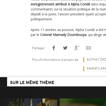
enregistrement attribué à Alpha Condé
dans leque
commentaires sur la situation politique de la Gui
déplaît à la junte, l'ancien président ayant accep
politiquement.
Après 11 années au pouvoir, Alpha Condé a été
par le
Colonel Mamady Doumbouya
, qui dirige d
Partager
ALPHA CON
Plus d'informations à propos de
EMIRATS AR
SUR LE MÊME THÈME