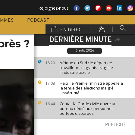
Rejoignez-nous
AMMES
PODCAST
EN DIRECT
DERNIÈRE MINUTE
près ?
6 août 2026
Afrique du Sud : le départ de
18:20
travailleurs migrants fragilise
l'industrie textile
Haïti : le Premier ministre appelle à
17:08
la tenue des élections malgré
l'insécurité
Ceuta : la Garde civile ouvre un
16:44
bureau dédié aux personnes
portées disparues
PUBLICITÉ