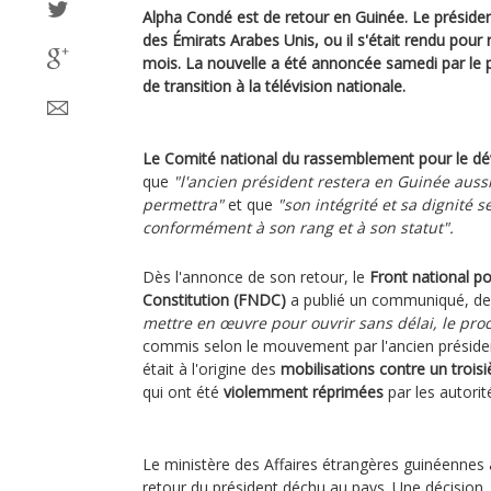
Alpha Condé est de retour en Guinée. Le préside
des Émirats Arabes Unis, ou il s'était rendu pour
mois. La nouvelle a été annoncée samedi par le
de transition à la télévision nationale.
Le Comité national du rassemblement pour le 
que
"l'ancien président restera en Guinée auss
permettra"
et que
"son intégrité et sa dignité 
conformément à son rang et à son statut".
Dès l'annonce de son retour, le
Front national po
Constitution (FNDC)
a publié un communiqué, dem
mettre en œuvre pour ouvrir sans délai, le pro
commis selon le mouvement par l'ancien président
était à l'origine des
mobilisations contre un troi
qui ont été
violemment réprimées
par les autorit
Le ministère des Affaires étrangères guinéennes a
retour du président déchu au pays. Une décision