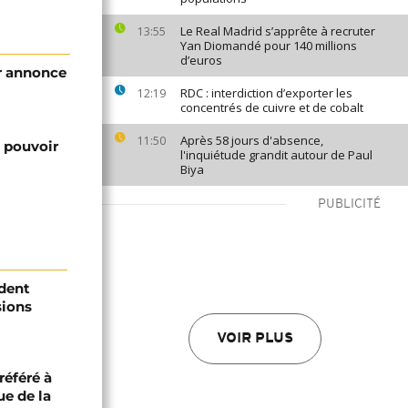
Le Real Madrid s’apprête à recruter
13:55
Yan Diomandé pour 140 millions
d’euros
ir annonce
RDC : interdiction d’exporter les
12:19
concentrés de cuivre et de cobalt
Après 58 jours d'absence,
11:50
u pouvoir
l'inquiétude grandit autour de Paul
Biya
PUBLICITÉ
ident
sions
VOIR PLUS
référé à
ue de la