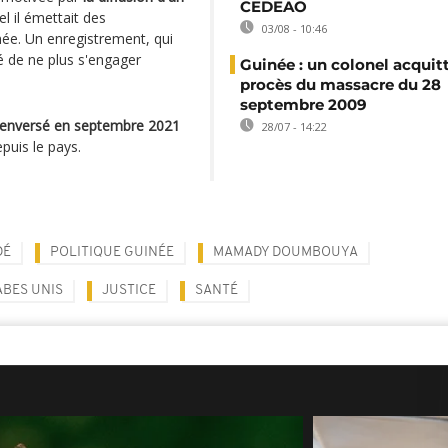
CEDEAO
l il émettait des
03/08 - 10:46
née. Un enregistrement, qui
té de ne plus s'engager
Guinée : un colonel acquit
procès du massacre du 28
septembre 2009
renversé en septembre 2021
28/07 - 14:22
epuis le pays.
DÉ
POLITIQUE GUINÉE
MAMADY DOUMBOUYA
ABES UNIS
JUSTICE
SANTÉ