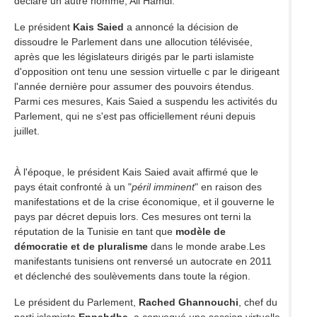
déclaré un autre homme, Ali Hamdi.
Le président
Kais Saied
a annoncé la décision de
dissoudre le Parlement dans une allocution télévisée,
après que les législateurs dirigés par le parti islamiste
d'opposition ont tenu une session virtuelle c par le dirigeant
l'année dernière pour assumer des pouvoirs étendus.
Parmi ces mesures, Kais Saied a suspendu les activités du
Parlement, qui ne s'est pas officiellement réuni depuis
juillet.
À l'époque, le président Kais Saied avait affirmé que le
pays était confronté à un "
péril imminent
" en raison des
manifestations et de la crise économique, et il gouverne le
pays par décret depuis lors. Ces mesures ont terni la
réputation de la Tunisie en tant que
modèle de
démocratie et de pluralisme
dans le monde arabe.Les
manifestants tunisiens ont renversé un autocrate en 2011
et déclenché des soulèvements dans toute la région.
Le président du Parlement,
Rached Ghannouchi
, chef du
parti islamiste
Ennahdha
, a convoqué une session virtuelle