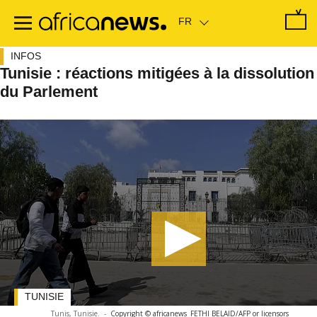
Passer
au
contenu
principal
INFOS
Tunisie : réactions mitigées à la dissolution
du Parlement
TUNISIE
Tunis, Tunisie.
-
Copyright © africanews
FETHI BELAID/AFP or licensors