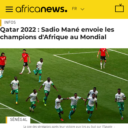
Passer
au
contenu
principal
INFOS
Qatar 2022 : Sadio Mané envoie les
champions d'Afrique au Mondial
SÉNÉGAL
La joie des sénégalais après leur victoire aux tirs au but sur l'Egypte
-