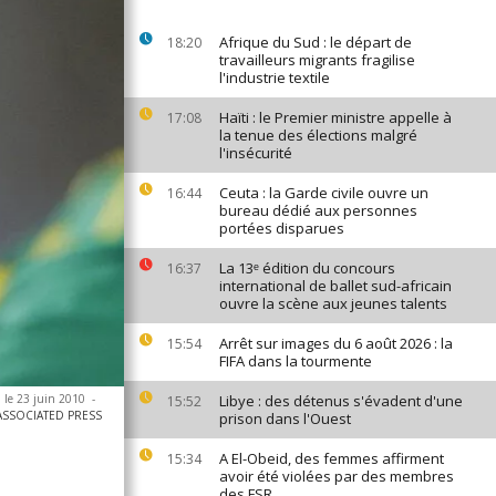
Afrique du Sud : le départ de
18:20
travailleurs migrants fragilise
l'industrie textile
Haïti : le Premier ministre appelle à
17:08
la tenue des élections malgré
l'insécurité
Ceuta : la Garde civile ouvre un
16:44
bureau dédié aux personnes
portées disparues
La 13ᵉ édition du concours
16:37
international de ballet sud-africain
ouvre la scène aux jeunes talents
Arrêt sur images du 6 août 2026 : la
15:54
FIFA dans la tourmente
 le 23 juin 2010
-
Libye : des détenus s'évadent d'une
15:52
/ASSOCIATED PRESS
prison dans l'Ouest
A El-Obeid, des femmes affirment
15:34
avoir été violées par des membres
des FSR