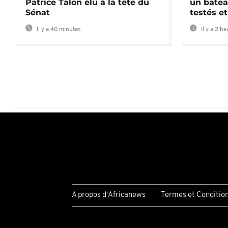
Patrice Talon élu à la tête du
un batea
Sénat
testés et
Il y a 40 minutes
Il y a 2 h
A propos d'Africanews
Termes et Conditio