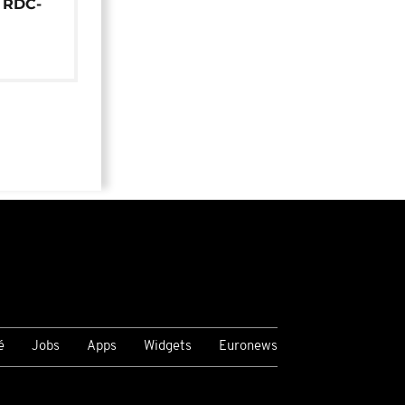
e RDC-
é
Jobs
Apps
Widgets
Euronews