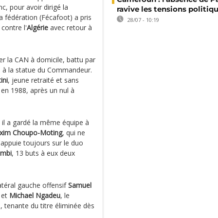
c, pour avoir dirigé la
ravive les tensions politiq
a fédération (Fécafoot) a pris
28/07 - 10:19
contre l'
Algérie
avec retour à
er la CAN à domicile, battu par
pel à la statue du Commandeur.
ini
, jeune retraité et sans
en 1988, après un nul à
, il a gardé la même équipe à
axim Choupo-Moting
, qui ne
s'appuie toujours sur le duo
ambi
, 13 buts à eux deux
téral gauche offensif
Samuel
et
Michael Ngadeu
, le
, tenante du titre éliminée dès