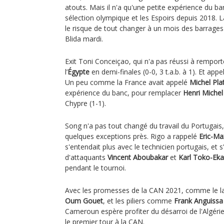
atouts. Mais il n'a qu'une petite expérience du ban
sélection olympique et les Espoirs depuis 2018. L
le risque de tout changer à un mois des barrages 
Blida mardi.
Exit Toni Conceiçao, qui n'a pas réussi à remport
l’
Égypte
en demi-finales (0-0, 3 t.a.b. à 1). Et ap
Un peu comme la France avait appelé
Michel Plat
expérience du banc, pour remplacer
Henri Michel
Chypre (1-1).
Song n'a pas tout changé du travail du Portugais
quelques exceptions près. Rigo a rappelé
Eric-M
s'entendait plus avec le technicien portugais, et 
d'attaquants
Vincent Aboubakar
et
Karl Toko-Ek
pendant le tournoi.
Avec les promesses de la CAN 2021, comme le la
Oum Gouet
, et les piliers comme
Frank Anguissa
Cameroun espère profiter du désarroi de l'Algérie
le premier tour à la CAN.