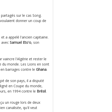
t partagés sur le cas Song.
es voulaient donner un coup de
et a appelé l'ancien capitaine.
s avec
Samuel Eto'o
, son
aincre l'Algérie et rester le
pe du monde. Les Lions en sont
é en barrages contre le
Ghana
.
pé de son pays, il a disputé
 aligné en Coupe du monde,
jours, en 1994 contre le
Brésil
.
eçu un rouge lors de deux
en canalisée, qu'il veut