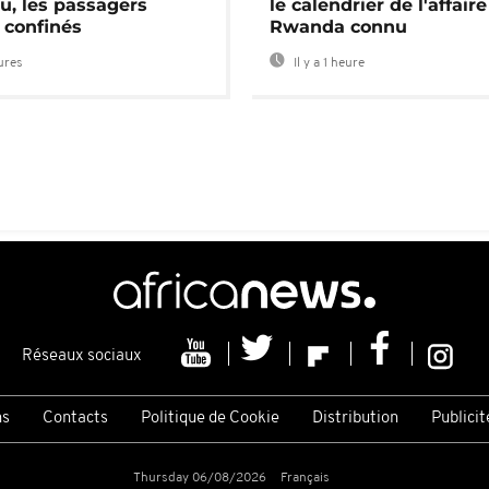
u, les passagers
le calendrier de l'affair
 confinés
Rwanda connu
eures
Il y a 1 heure
Réseaux sociaux
ns
Contacts
Politique de Cookie
Distribution
Publicit
Thursday 06/08/2026