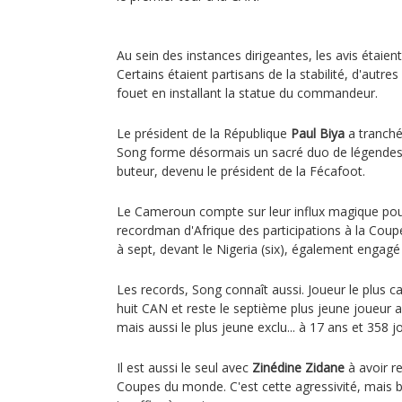
Au sein des instances dirigeantes, les avis étaien
Certains étaient partisans de la stabilité, d'autr
fouet en installant la statue du commandeur.
Le président de la République
Paul Biya
a tranché 
Song forme désormais un sacré duo de légende
buteur, devenu le président de la Fécafoot.
Le Cameroun compte sur leur influx magique pour v
recordman d'Afrique des participations à la Cou
à sept, devant le Nigeria (six), également engag
Les records, Song connaît aussi. Joueur le plus ca
huit CAN et reste le septième plus jeune joueur
mais aussi le plus jeune exclu... à 17 ans et 358 
Il est aussi le seul avec
Zinédine Zidane
à avoir r
Coupes du monde. C'est cette agressivité, mais bi