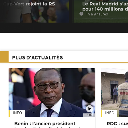
u Cap-Vert rejoint la RS
Le Real Madrid s’a
pour 140 millions 
Il y a 9 heures
PLUS D'ACTUALITÉS
INFO
INFO
01:02
Bénin : l'ancien président
RDC : su