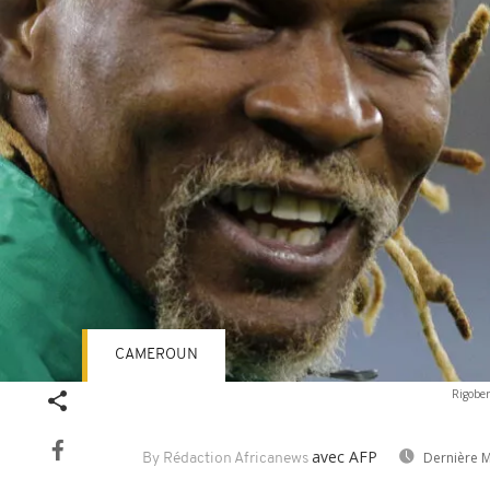
CAMEROUN
Rigober
avec AFP
Dernière M
By Rédaction Africanews