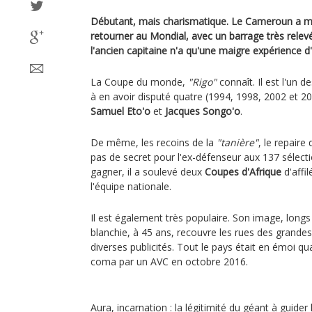
Débutant, mais charismatique. Le Cameroun a m
retourner au Mondial, avec un barrage très relevé
l'ancien capitaine n'a qu'une maigre expérience d'
La Coupe du monde,
"Rigo"
connaît. Il est l'un d
à en avoir disputé quatre (1994, 1998, 2002 et 2
Samuel Eto'o
et
Jacques Songo'o
.
De même, les recoins de la
"tanière"
, le repaire
pas de secret pour l'ex-défenseur aux 137 sélec
gagner, il a soulevé deux
Coupes d'Afrique
d'affil
l'équipe nationale.
Il est également très populaire. Son image, longs
blanchie, à 45 ans, recouvre les rues des grande
diverses publicités. Tout le pays était en émoi qu
coma par un AVC en octobre 2016.
Aura, incarnation : la légitimité du géant à guider