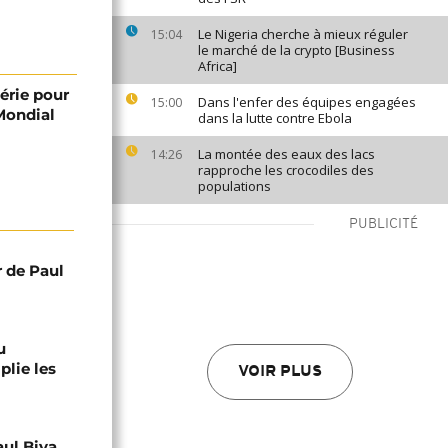
Le Nigeria cherche à mieux réguler
15:04
le marché de la crypto [Business
Africa]
érie pour
Dans l'enfer des équipes engagées
15:00
 Mondial
dans la lutte contre Ebola
La montée des eaux des lacs
14:26
rapproche les crocodiles des
populations
PUBLICITÉ
r de Paul
u
lie les
VOIR PLUS
aul Biya