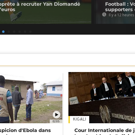
pprête à recruter Yan Diomandé
Football : V
d’euros
supporters 
Il y a 12 heures
KIGALI
02:05
spicion d'Ebola dans
Cour Internationale de j