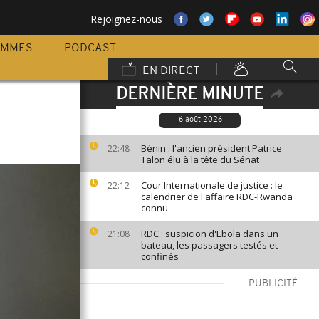
Rejoignez-nous
AMMES
PODCAST
EN DIRECT
DERNIÈRE MINUTE
6 août 2026
Bénin : l'ancien président Patrice
22:48
Talon élu à la tête du Sénat
Cour Internationale de justice : le
22:12
calendrier de l'affaire RDC-Rwanda
connu
RDC : suspicion d'Ebola dans un
21:08
bateau, les passagers testés et
confinés
PUBLICITÉ