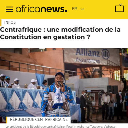
Passer
au
contenu
principal
INFOS
Centrafrique : une modification de la
Constitution en gestation ?
RÉPUBLIQUE CENTRAFRICAINE
Le président de la République centrafricaine, Faustin Archange Touadera, s'adresse