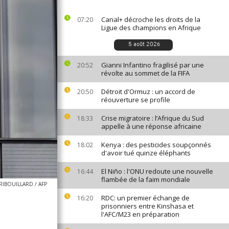
Canal+ décroche les droits de la
07:20
Ligue des champions en Afrique
5 août 2026
Gianni Infantino fragilisé par une
20:52
révolte au sommet de la FIFA
Détroit d'Ormuz : un accord de
20:50
réouverture se profile
Crise migratoire : l’Afrique du Sud
18:33
appelle à une réponse africaine
Kenya : des pesticides soupçonnés
18:02
d'avoir tué quinze éléphants
El Niño : l'ONU redoute une nouvelle
16:44
flambée de la faim mondiale
TRIBOUILLARD / AFP
RDC: un premier échange de
16:20
prisonniers entre Kinshasa et
l'AFC/M23 en préparation