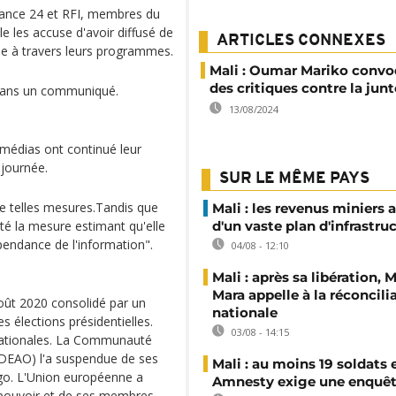
rance 24 et RFI, membres du
 les accuse d'avoir diffusé de
ARTICLES CONNEXES
ne à travers leurs programmes.
Mali : Oumar Mariko convo
des critiques contre la junt
 dans un communiqué.
13/08/2024
 médias ont continué leur
-journée.
SUR LE MÊME PAYS
de telles mesures.Tandis que
Mali : les revenus miniers 
é la mesure estimant qu'elle
d'un vaste plan d'infrastru
épendance de l'information".
04/08 - 12:10
Mali : après sa libération,
Mara appelle à la réconcili
oût 2020 consolidé par un
nationale
 élections présidentielles.
03/08 - 14:15
rnationales. La Communauté
EDEAO) l'a suspendue de ses
Mali : au moins 19 soldats 
rgo. L'Union européenne a
Amnesty exige une enquê
 pouvoir et de ses membres.