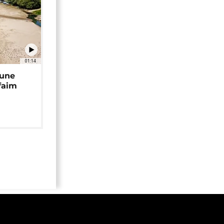
01:14
 une
faim