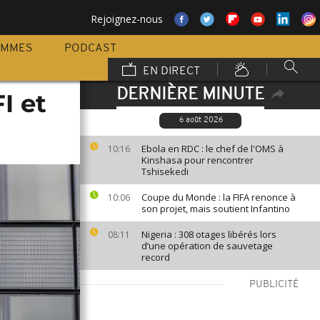
Rejoignez-nous
AMMES
PODCAST
EN DIRECT
DERNIÈRE MINUTE
I et
6 août 2026
Ebola en RDC : le chef de l'OMS à
10:16
Kinshasa pour rencontrer
Tshisekedi
Coupe du Monde : la FIFA renonce à
10:06
son projet, mais soutient Infantino
Nigeria : 308 otages libérés lors
08:11
d’une opération de sauvetage
record
PUBLICITÉ