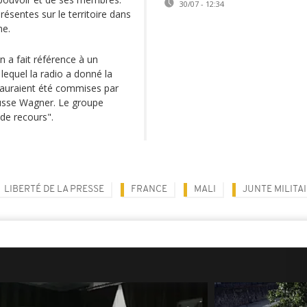
30/07 - 12:34
présentes sur le territoire dans
me.
 a fait référence à un
lequel la radio a donné la
 auraient été commises par
russe Wagner. Le groupe
 de recours".
LIBERTÉ DE LA PRESSE
FRANCE
MALI
JUNTE MILITA