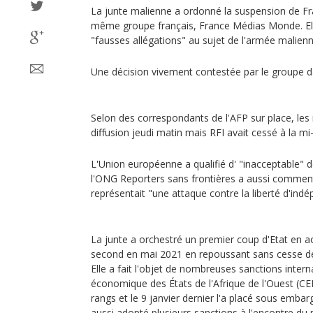
La junte malienne a ordonné la suspension de F
même groupe français, France Médias Monde. Elle
"fausses allégations" au sujet de l'armée malien
Une décision vivement contestée par le groupe
Selon des correspondants de l'AFP sur place, les
diffusion jeudi matin mais RFI avait cessé à la mi
L'Union européenne a qualifié d' "inacceptable" 
l'ONG Reporters sans frontières a aussi comment
représentait "une attaque contre la liberté d'ind
La junte a orchestré un premier coup d'Etat en a
second en mai 2021 en repoussant sans cesse des
Elle a fait l'objet de nombreuses sanctions inte
économique des États de l'Afrique de l'Ouest (C
rangs et le 9 janvier dernier l'a placé sous emba
aussi adopté plusieurs sanctions à l'encontre du