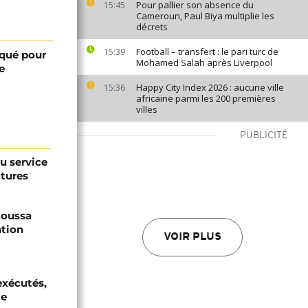
Pour pallier son absence du
15:45
Cameroun, Paul Biya multiplie les
décrets
Football – transfert : le pari turc de
15:39
qué pour
Mohamed Salah après Liverpool
e
Happy City Index 2026 : aucune ville
15:36
africaine parmi les 200 premières
villes
PUBLICITÉ
au service
ctures
 Moussa
ation
VOIR PLUS
exécutés,
te