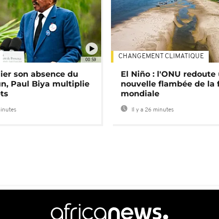
CHANGEMENT CLIMATIQUE
00:59
lier son absence du
El Niño : l'ONU redoute
, Paul Biya multiplie
nouvelle flambée de la 
ts
mondiale
minutes
Il y a 26 minutes