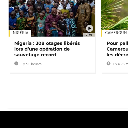
NIGÉRIA
CAMEROUN
01:01
Nigeria : 308 otages libérés
Pour pal
lors d’une opération de
Cameroun
sauvetage record
les décre
Il y a 2 heures
Il y a 28 