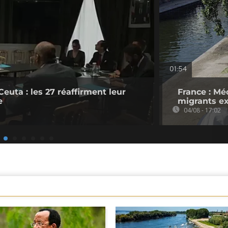
01:54
Ceuta : les 27 réaffirment leur
France : Mé
e
migrants ex
04/08 - 17:02