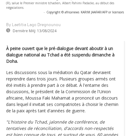
(R), salue le Premier ministre tchadien, Albert Pahimi Padacke, au début des
négociations.
-
Copyright © africanews
KARIM JAAFAR/AFP or licensors
By Laetitia Lago Dregnounou
Dernière MAJ:
13/08/2024
À peine ouvert que le pré-dialogue devant aboutir à un
dialogue national au Tchad a été suspendu dimanche à
Doha.
Les discussions sous la médiation du Qatar devraient
reprendre dans trois jours. Plusieurs groupes armés ont
été invités à prendre part à ce débat. À l'entame des
discussions, le président de la Commission de l'Union
africaine, Moussa Faki Mahamat a prononcé un discours
dans lequel il invitait ses compatriotes à choisir le chemin
de la paix après tant d'années de guerre.
"L'histoire du Tchad, jalonnée de conférence, de
tentatives de réconciliation, d'accords non-respectés
est bien connue de tous, et surtout de vous, 60 années