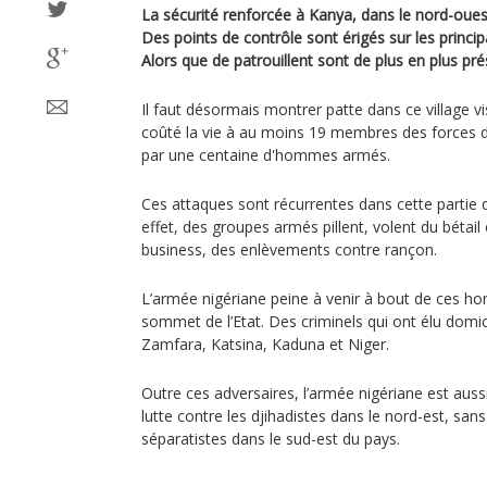
La sécurité renforcée à Kanya, dans le nord-ouest
Des points de contrôle sont érigés sur les principa
Alors que de patrouillent sont de plus en plus pr
Il faut désormais montrer patte dans ce village v
coûté la vie à au moins 19 membres des forces d
par une centaine d'hommes armés.
Ces attaques sont récurrentes dans cette partie
effet, des groupes armés pillent, volent du bétail 
business, des enlèvements contre rançon.
L’armée nigériane peine à venir à bout de ces ho
sommet de l’Etat. Des criminels qui ont élu domic
Zamfara, Katsina, Kaduna et Niger.
Outre ces adversaires, l’armée nigériane est aussi 
lutte contre les djihadistes dans le nord-est, sans
séparatistes dans le sud-est du pays.