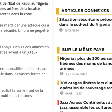
 de l’Etat de Kebbi au Nigeria .
les artères de la localité.
ARTICLES CONNEXES
ésentes dans la zone.
Situation sécuritaire préo
dans le sud-est du Nigeria
isé mardi par une attaque qui a
e sécurité. Un drame perpétré
13/08/2024
 du pays. Depuis des années en
SUR LE MÊME PAYS
et se livrent à un juteux
Nigeria : plus de 300 pers
libérées des mains de ban
armées
mmes qualifiés de bandits au
ile dans les vastes forets de
Il y a 56 minutes
308 otages libérés lors d’u
opération de sauvetage re
sollicitée sur le front de la
06/08 - 12:23
 oublier les tensions
Jazz Across Continents : à 
jazz rassemble les cultures