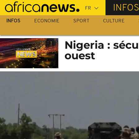
Passer
INFO
au
contenu
INFOS
ECONOMIE
SPORT
CULTURE
principal
Nigeria : séc
ouest