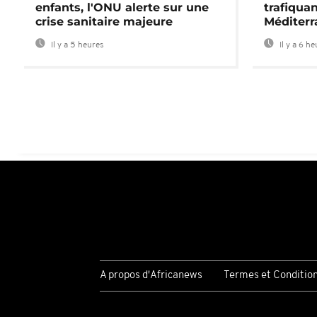
enfants, l'ONU alerte sur une
trafiqua
crise sanitaire majeure
Méditerr
Il y a 5 heures
Il y a 6 h
A propos d'Africanews
Termes et Conditio