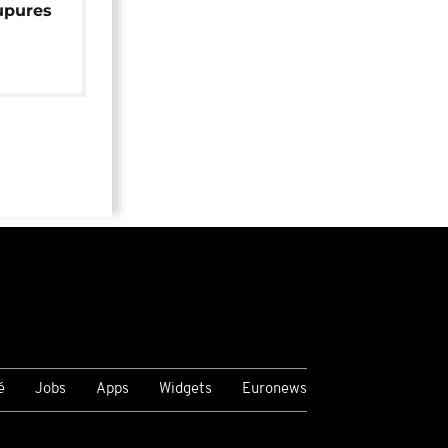
upures
é
Jobs
Apps
Widgets
Euronews