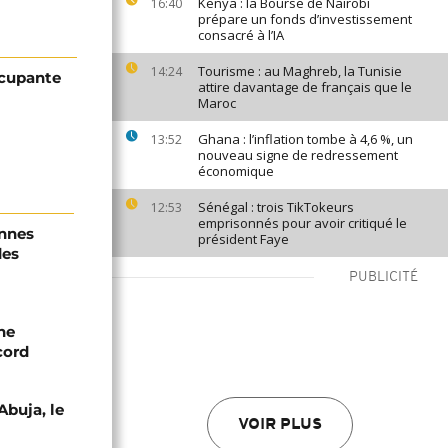
Kenya : la Bourse de Nairobi
16:40
prépare un fonds d’investissement
consacré à l’IA
Tourisme : au Maghreb, la Tunisie
14:24
ccupante
attire davantage de français que le
Maroc
Ghana : l’inflation tombe à 4,6 %, un
13:52
nouveau signe de redressement
économique
Sénégal : trois TikTokeurs
12:53
emprisonnés pour avoir critiqué le
onnes
président Faye
des
PUBLICITÉ
ne
cord
Abuja, le
VOIR PLUS