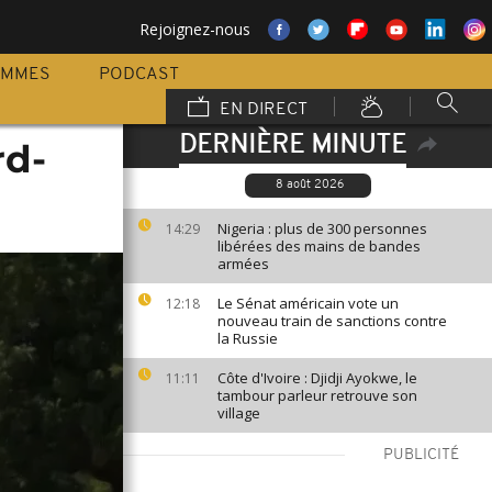
Rejoignez-nous
AMMES
PODCAST
EN DIRECT
DERNIÈRE MINUTE
rd-
8 août 2026
Nigeria : plus de 300 personnes
14:29
libérées des mains de bandes
armées
Le Sénat américain vote un
12:18
nouveau train de sanctions contre
la Russie
Côte d'Ivoire : Djidji Ayokwe, le
11:11
tambour parleur retrouve son
village
PUBLICITÉ