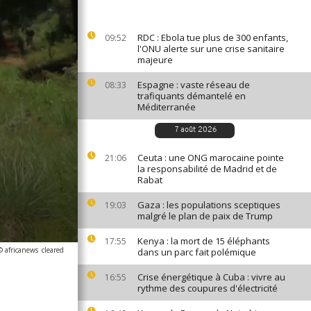
RDC : Ebola tue plus de 300 enfants,
09:52
l'ONU alerte sur une crise sanitaire
majeure
Espagne : vaste réseau de
08:33
trafiquants démantelé en
Méditerranée
7 août 2026
Ceuta : une ONG marocaine pointe
21:06
la responsabilité de Madrid et de
Rabat
Gaza : les populations sceptiques
19:03
malgré le plan de paix de Trump
Kenya : la mort de 15 éléphants
17:55
© africanews
cleared
dans un parc fait polémique
Crise énergétique à Cuba : vivre au
16:55
rythme des coupures d'électricité