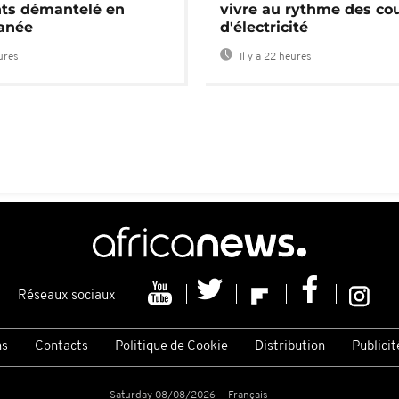
nts démantelé en
vivre au rythme des co
anée
d'électricité
eures
Il y a 22 heures
Réseaux sociaux
ns
Contacts
Politique de Cookie
Distribution
Publicit
Saturday 08/08/2026