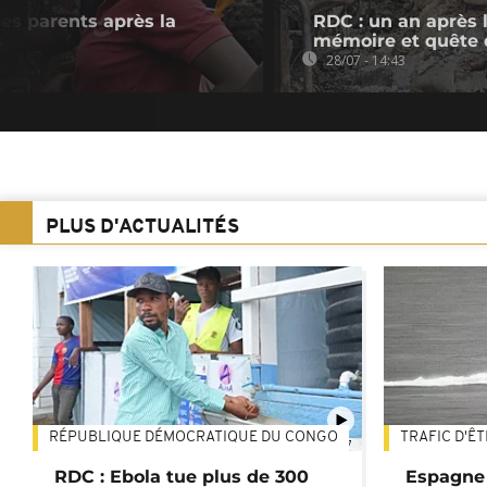
des parents après la
RDC : un an après
s
mémoire et quête 
28/07 - 14:43
PLUS D'ACTUALITÉS
RÉPUBLIQUE DÉMOCRATIQUE DU CONGO
TRAFIC D'Ê
01:47
RDC : Ebola tue plus de 300
Espagne 