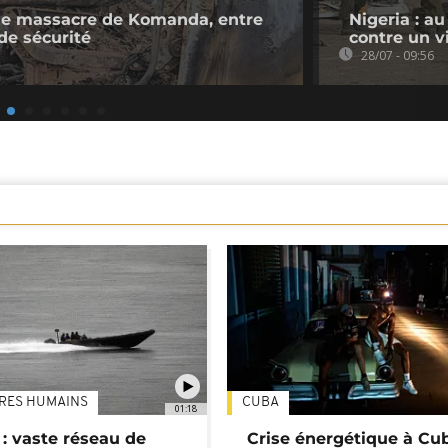
 le massacre de Komanda, entre
Nigeria : a
de sécurité
contre un v
28/07 - 09:56
TRES HUMAINS
CUBA
01:18
: vaste réseau de
Crise énergétique à Cub