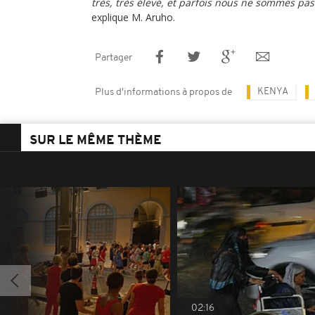
très, très élevé, et parfois nous ne sommes pas
explique M. Aruho.
Partager
KENYA
Plus d'informations à propos de
SUR LE MÊME THÈME
02:16