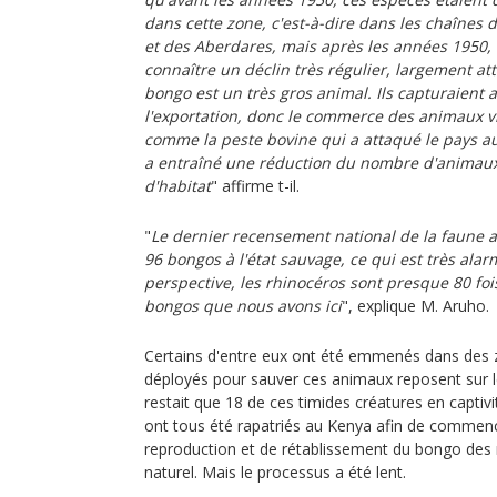
dans cette zone, c'est-à-dire dans les chaîne
et des Aberdares, mais après les années 1950
connaître un déclin très régulier, largement at
bongo est un très gros animal. Ils capturaient
l'exportation, donc le commerce des animaux vi
comme la peste bovine qui a attaqué le pays au
a entraîné une réduction du nombre d'animaux
d'habitat
" affirme t-il.
"
Le dernier recensement national de la faune a 
96 bongos à l'état sauvage, ce qui est très alarm
perspective, les rhinocéros sont presque 80 fo
bongos que nous avons ici
", explique M. Aruho.
Certains d'entre eux ont été emmenés dans des zo
déployés pour sauver ces animaux reposent sur le
restait que 18 de ces timides créatures en captivi
ont tous été rapatriés au Kenya afin de commen
reproduction et de rétablissement du bongo des 
naturel. Mais le processus a été lent.