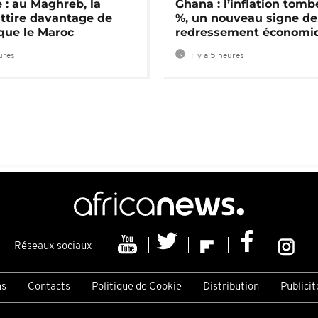
 : au Maghreb, la
Ghana : l’inflation tomb
attire davantage de
%, un nouveau signe de
 que le Maroc
redressement économi
eures
Il y a 5 heures
Réseaux sociaux
ns
Contacts
Politique de Cookie
Distribution
Publicit