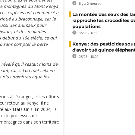
Il y a 2 heures
s de montagnes du Mont Kenya
, ces espèces ont commencé à
La montée des eaux des la
tribué au braconnage, car le
rapproche les crocodiles d
 aussi des animaux pour
populations
vants, et des maladies
06/08 - 16:00
 début du 19e siècle, ce qui
Kenya : des pesticides so
, sans compter la perte
d'avoir tué quinze éléphan
05/08 - 18:02
révélé qu'il restait moins de
ant, car si l'on met cela en
is plus nombreux que les
os à l'étranger, et les efforts
ur retour au Kenya. Il ne
té aux États-Unis. En 2004, ils
cer le processus de
montagnes dans son territoire