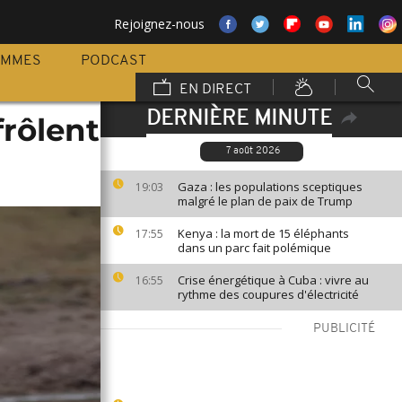
Rejoignez-nous
AMMES
PODCAST
EN DIRECT
DERNIÈRE MINUTE
rôlent
7 août 2026
Gaza : les populations sceptiques
19:03
malgré le plan de paix de Trump
Kenya : la mort de 15 éléphants
17:55
dans un parc fait polémique
Crise énergétique à Cuba : vivre au
16:55
rythme des coupures d'électricité
PUBLICITÉ