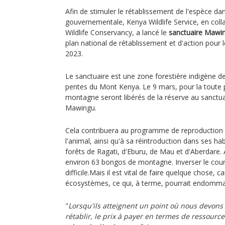
Afin de stimuler le rétablissement de l'espèce dan
gouvernementale, Kenya Wildlife Service, en col
Wildlife Conservancy, a lancé le
sanctuaire Mawi
plan national de rétablissement et d'action pou
2023.
Le sanctuaire est une zone forestière indigène de
pentes du Mont Kenya. Le 9 mars, pour la toute 
montagne seront libérés de la réserve au sanct
Mawingu.
Cela contribuera au programme de reproduction
l'animal, ainsi qu'à sa réintroduction dans ses habi
forêts de Ragati, d'Eburu, de Mau et d'Aberdare. 
environ 63 bongos de montagne. Inverser le cours
difficile.Mais il est vital de faire quelque chose, ca
écosystèmes, ce qui, à terme, pourrait endomma
"
Lorsqu'ils atteignent un point où nous devons 
rétablir, le prix à payer en termes de ressourc