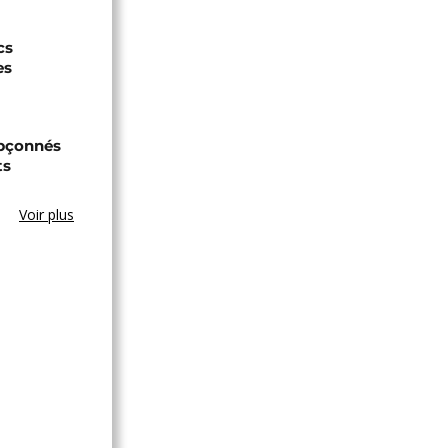
cs
es
upçonnés
ts
Voir plus