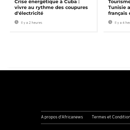
Crise énergétique à Cuba :
Tourisme
vivre au rythme des coupures
Tunisie 
d'électricité
français
Il y a 2 heures
Il y a 4 h
A propos d'Africanews
Termes et Conditio