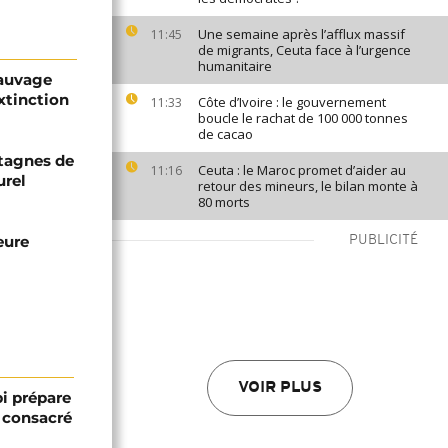
Une semaine après l’afflux massif
11:45
de migrants, Ceuta face à l’urgence
humanitaire
sauvage
extinction
Côte d’Ivoire : le gouvernement
11:33
boucle le rachat de 100 000 tonnes
de cacao
tagnes de
Ceuta : le Maroc promet d’aider au
11:16
urel
retour des mineurs, le bilan monte à
80 morts
eure
PUBLICITÉ
VOIR PLUS
bi prépare
 consacré