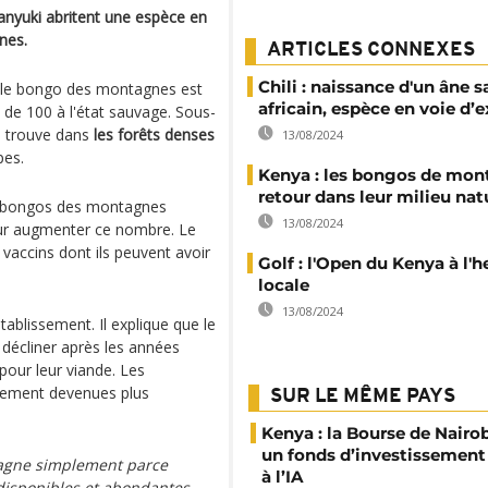
Nanyuki abritent une espèce en
nes.
ARTICLES CONNEXES
Chili : naissance d'un âne 
s, le bongo des montagnes est
africain, espèce en voie d’
s de 100 à l'état sauvage. Sous-
s trouve dans
les forêts denses
13/08/2024
pes.
Kenya : les bongos de mon
retour dans leur milieu nat
s bongos des montagnes
13/08/2024
pour augmenter ce nombre. Le
 vaccins dont ils peuvent avoir
Golf : l'Open du Kenya à l'h
locale
13/08/2024
tablissement. Il explique que le
cliner après les années
pour leur viande. Les
lement devenues plus
SUR LE MÊME PAYS
Kenya : la Bourse de Nairo
un fonds d’investissement
agne simplement parce
à l’IA
 disponibles et abondantes