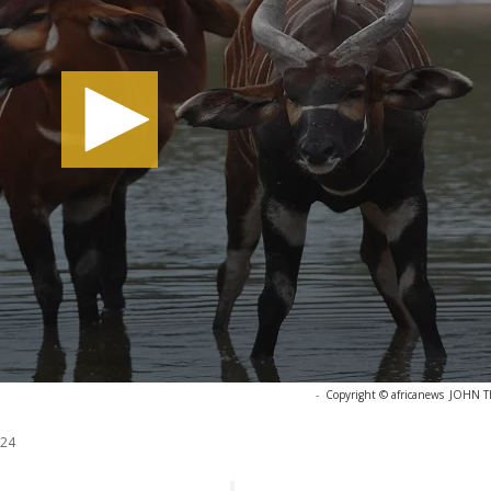
-
Copyright © africanews
JOHN TH
024