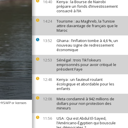
Kenya : la Bourse de Nairobi
16:40
prépare un fonds d’investissement
consacré à l’IA
Tourisme : au Maghreb, la Tunisie
14:24
attire davantage de français que le
Maroc
Ghana : l’inflation tombe à 4,6 %, un
13:52
nouveau signe de redressement
économique
Sénégal : trois TikTokeurs
12:53
emprisonnés pour avoir critiqué le
président Faye
Kenya : un fauteuil roulant
12:48
écologique et abordable pour les
enfants
Meta condamné à 942 millions de
12:08
YS/AFP or licensors
dollars pour non protection des
mineurs
USA : Qui est Abdul El-Sayed,
11:56
l’Américano-Égyptien qui bouscule
les démocrates ?