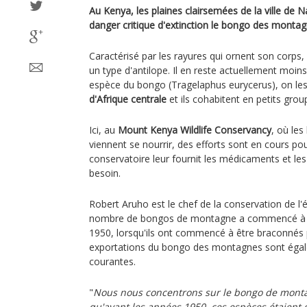
Au Kenya, les plaines clairsemées de la ville de 
danger critique d'extinction le bongo des montag
Caractérisé par les rayures qui ornent son corp
un type d'antilope. Il en reste actuellement moin
espèce du bongo (Tragelaphus eurycerus), on le
d'Afrique centrale
et ils cohabitent en petits grou
Ici, au
Mount Kenya Wildlife Conservancy
, où le
viennent se nourrir, des efforts sont en cours 
conservatoire leur fournit les médicaments et les
besoin.
Robert Aruho est le chef de la conservation de l'é
nombre de bongos de montagne a commencé à dé
1950, lorsqu'ils ont commencé à être braconnés 
exportations du bongo des montagnes sont éga
courantes.
"
Nous nous concentrons sur le bongo de mont
qu'avant les années 1950, ces espèces étaient