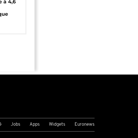
e à 4,6
que
é
Jobs
Apps
Widgets
Euronews