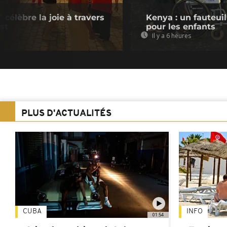
célèbre la joie à travers
Kenya : un fauteui
st
pour les enfants
Il y a 6 heures
PLUS D'ACTUALITÉS
CUBA
INFO
01:54