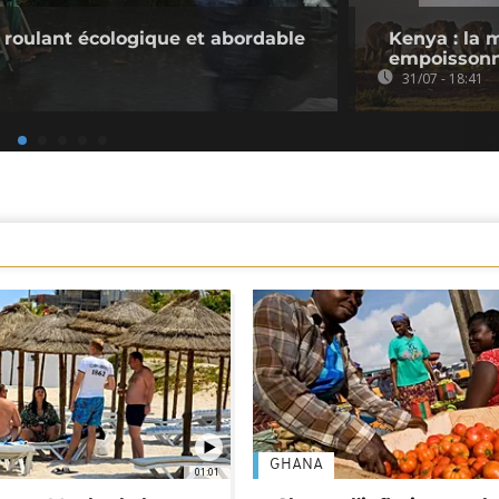
l roulant écologique et abordable
Kenya : la 
empoissonn
31/07 - 18:41
GHANA
01:01