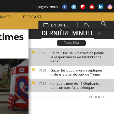
Rejoignez-nous
AMMES
PODCAST
EN DIRECT
DERNIÈRE MINUTE
ctimes
7 août 2026
Ceuta : une ONG marocaine pointe
21:06
la responsabilité de Madrid et de
Rabat
Gaza : les populations sceptiques
19:03
malgré le plan de paix de Trump
Kenya : la mort de 15 éléphants
17:55
dans un parc fait polémique
PUBLICITÉ