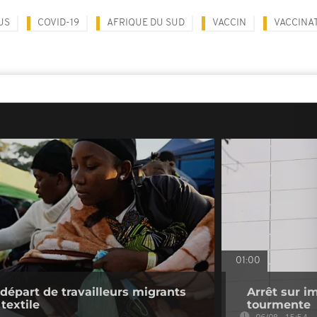
US
COVID-19
AFRIQUE DU SUD
VACCIN
VACCINA
01:00
 départ de travailleurs migrants
Arrêt sur i
 textile
tourmente