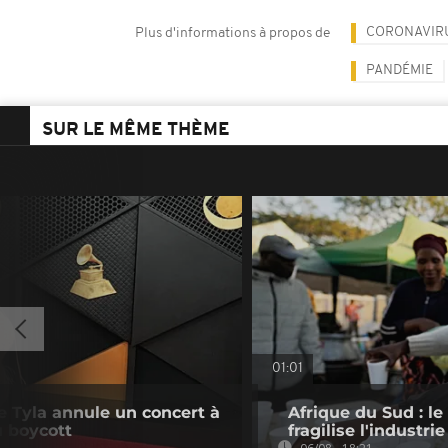
CORONAVIR
Plus d'informations à propos de
PANDÉMIE
SUR LE MÊME THÈME
01:01
e Tyla annule un concert à
Afrique du Sud : le
u boycott
fragilise l'industrie