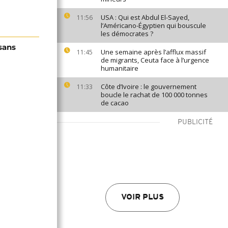
USA : Qui est Abdul El-Sayed,
11:56
l’Américano-Égyptien qui bouscule
les démocrates ?
sans
Une semaine après l’afflux massif
11:45
de migrants, Ceuta face à l’urgence
humanitaire
Côte d’Ivoire : le gouvernement
11:33
boucle le rachat de 100 000 tonnes
de cacao
PUBLICITÉ
VOIR PLUS