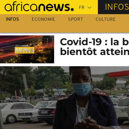
Passer
INFO
au
contenu
INFOS
ECONOMIE
SPORT
CULTURE
principal
Covid-19 : la 
bientôt attei