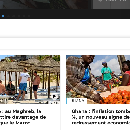
06/08 - 15:54
GHANA
01:01
 : au Maghreb, la
Ghana : l’inflation tomb
attire davantage de
%, un nouveau signe de
 que le Maroc
redressement économi