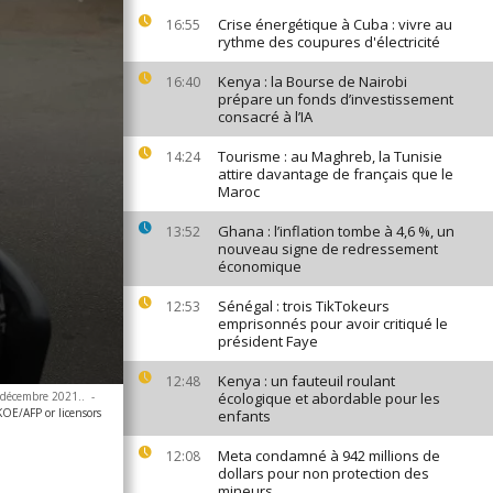
Crise énergétique à Cuba : vivre au
16:55
rythme des coupures d'électricité
Kenya : la Bourse de Nairobi
16:40
prépare un fonds d’investissement
consacré à l’IA
Tourisme : au Maghreb, la Tunisie
14:24
attire davantage de français que le
Maroc
Ghana : l’inflation tombe à 4,6 %, un
13:52
nouveau signe de redressement
économique
Sénégal : trois TikTokeurs
12:53
emprisonnés pour avoir critiqué le
président Faye
Kenya : un fauteuil roulant
12:48
 décembre 2021..
-
écologique et abordable pour les
E/AFP or licensors
enfants
Meta condamné à 942 millions de
12:08
dollars pour non protection des
mineurs