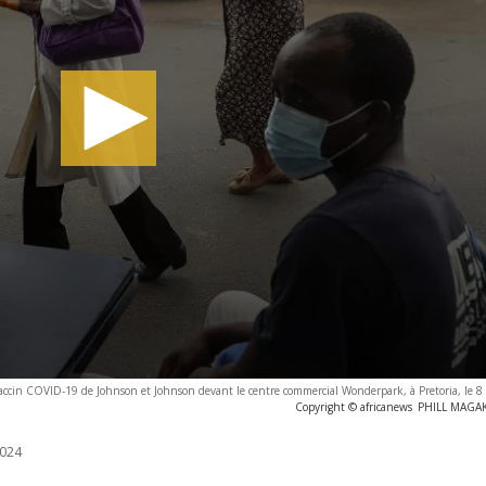
ccin COVID-19 de Johnson et Johnson devant le centre commercial Wonderpark, à Pretoria, le 8
Copyright © africanews
PHILL MAGAKO
024