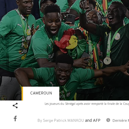
CAMEROUN
Volume
Les joueurs du Sénégal après avoir remporté la finale de la Co
90%
and AFP
Dernière 
By Serge Patrick MANKOU