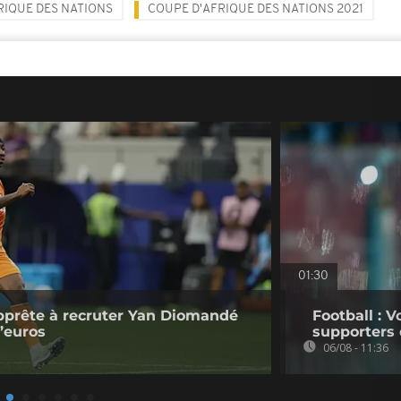
RIQUE DES NATIONS
COUPE D'AFRIQUE DES NATIONS 2021
01:30
pprête à recruter Yan Diomandé
Football : V
d’euros
supporters 
06/08 - 11:36