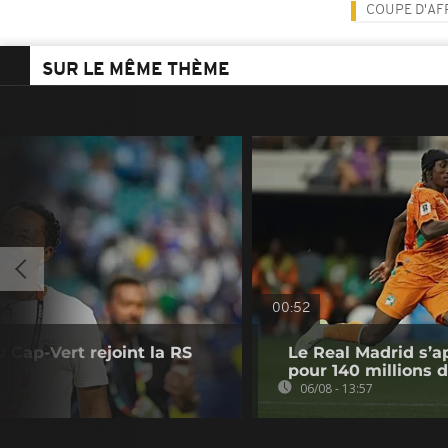
COUPE D'AF
SUR LE MÊME THÈME
00:52
u Cap-Vert rejoint la RS
Le Real Madrid s’a
pour 140 millions 
06/08 - 13:57