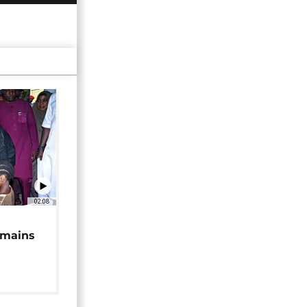
02:08
 mains