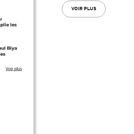
VOIR PLUS
u
lie les
aul Biya
ues
Voir plus