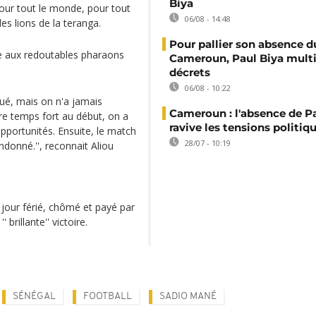
Biya
pour tout le monde, pour tout
06/08 - 14:48
es lions de la teranga.
Pour pallier son absence d
ace aux redoutables pharaons
Cameroun, Paul Biya multip
décrets
06/08 - 10:22
iqué, mais on n'a jamais
Cameroun : l'absence de P
tre temps fort au début, on a
ravive les tensions politiq
pportunités. Ensuite, le match
28/07 - 10:19
ndonné.'', reconnait Aliou
 jour férié, chômé et payé par
brillante'' victoire.
SÉNÉGAL
FOOTBALL
SADIO MANÉ