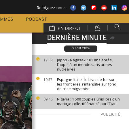
Rejoignez-nous
AMMES
PODCAST
EN DIRECT
DERNIÈRE MINUTE
9 août 2026
Japon - Nagasaki : 81 ans après,
12:09
l’appel à un monde sans armes
nucléaires
Espagne-Italie : le bras de fer sur
10:57
les frontières s’intensifie sur fond
de crise migratoire
Nigeria : 1 500 couples unis lors d’un
09:46
mariage collectif financé par l’État
PUBLICITÉ