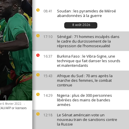
Soudan : les pyramides de Méroé
08:41
abandonnées à la guerre
8 août 2026
Sénégal : 71 hommes inculpés dans
17:10
le cadre du durcissement de la
répression de l’homosexualité
Burkina Faso : le Vibra-Signe, une
16:37
technique qui fait danser les sourds
et malentendants
Afrique du Sud : 70 ans après la
15:43
marche des femmes, le combat
continue
Nigeria : plus de 300 personnes
14:29
libérées des mains de bandes
e 6 février 2022.
-
armées
AU/AFP or licensors
Le Sénat américain vote un
12:18
nouveau train de sanctions contre
la Russie