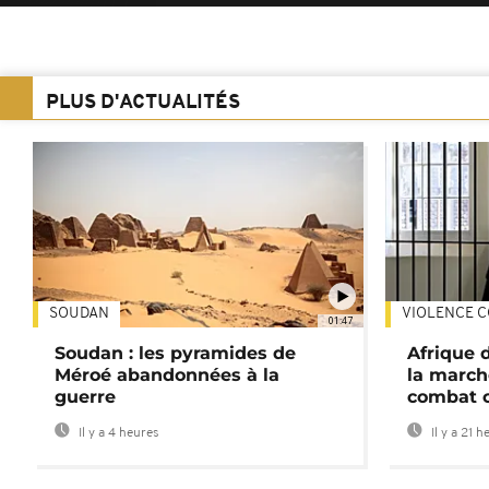
PLUS D'ACTUALITÉS
SOUDAN
VIOLENCE C
01:47
Soudan : les pyramides de
Afrique 
Méroé abandonnées à la
la march
guerre
combat 
Il y a 4 heures
Il y a 21 h