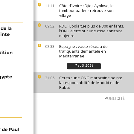
Côte d'Ivoire : Djidji Ayokwe, le
11:11
tambour parleur retrouve son
village
RDC : Ebola tue plus de 300 enfants,
09:52
 de la
l'ONU alerte sur une crise sanitaire
ainte
majeure
Espagne : vaste réseau de
08:33
trafiquants démantelé en
dition
Méditerranée
7 août 2026
gypte
Ceuta : une ONG marocaine pointe
21:06
la responsabilité de Madrid et de
Rabat
PUBLICITÉ
r de Paul