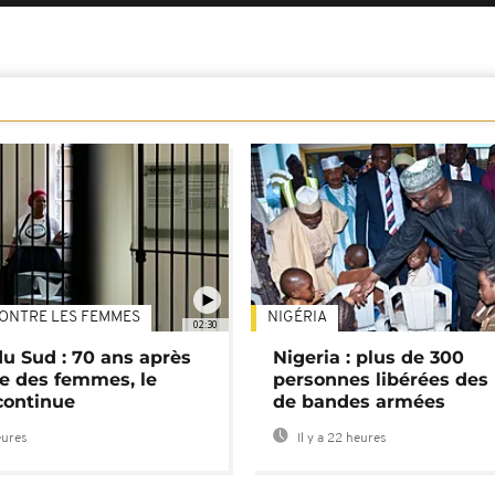
ONTRE LES FEMMES
NIGÉRIA
02:30
du Sud : 70 ans après
Nigeria : plus de 300
e des femmes, le
personnes libérées des
continue
de bandes armées
eures
Il y a 22 heures