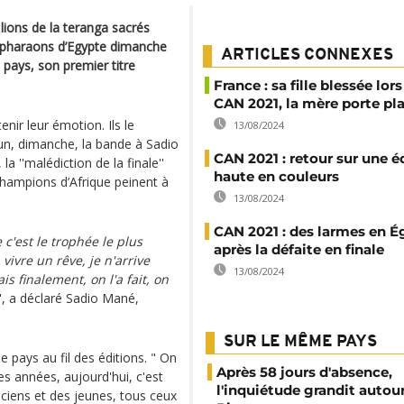
 lions de la teranga sacrés
x pharaons d’Egypte dimanche
ARTICLES CONNEXES
 pays, son premier titre
France : sa fille blessée lors
CAN 2021, la mère porte pl
enir leur émotion. Ils le
13/08/2024
oun, dimanche, la bande à Sadio
CAN 2021 : retour sur une é
la ''malédiction de la finale''
haute en couleurs
champions d’Afrique peinent à
13/08/2024
CAN 2021 : des larmes en É
 c'est le trophée le plus
après la défaite en finale
vivre un rêve, je n'arrive
13/08/2024
s finalement, on l'a fait, on
", a déclaré Sadio Mané,
SUR LE MÊME PAYS
 pays au fil des éditions. " On
Après 58 jours d'absence,
s années, aujourd'hui, c'est
l'inquiétude grandit autou
ciens et des jeunes, tous ceux