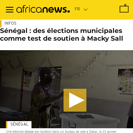
Passer
au
contenu
principal
INFOS
Sénégal : des élections municipales
comme test de soutien à Macky Sall
SÉNÉGAL
Une électrice dépose son bulletin dans un bureau de vote à Dakar, le 23 janvier