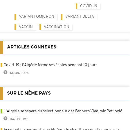
COVID-19
VARIANT OMICRON
VARIANT DELTA
VACCIN
VACCINATION
ARTICLES CONNEXES
Covid-19 : l'Algérie ferme ses écoles pendant 10 jours
13/08/2024
SUR LE MÊME PAYS
L'Algérie se sépare du sélectionneur des Fennecs Vladimir Petković
04/08 - 15:16
Accident de bus mortel en Algérie : le chauffeur sous l'emprise de