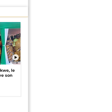
01:58
okwe, le
ve son