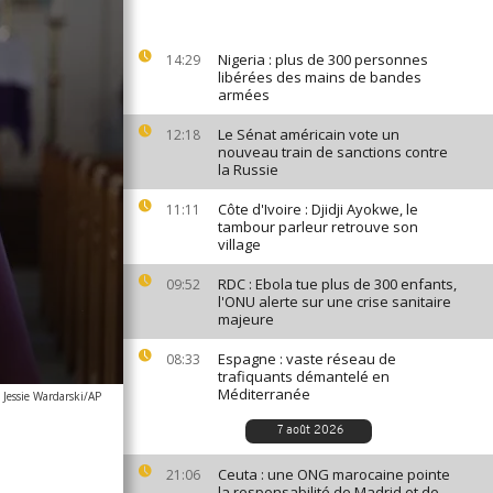
Nigeria : plus de 300 personnes
14:29
libérées des mains de bandes
armées
Le Sénat américain vote un
12:18
nouveau train de sanctions contre
la Russie
Côte d'Ivoire : Djidji Ayokwe, le
11:11
tambour parleur retrouve son
village
RDC : Ebola tue plus de 300 enfants,
09:52
l'ONU alerte sur une crise sanitaire
majeure
Espagne : vaste réseau de
08:33
trafiquants démantelé en
Méditerranée
Jessie Wardarski/AP
7 août 2026
Ceuta : une ONG marocaine pointe
21:06
la responsabilité de Madrid et de