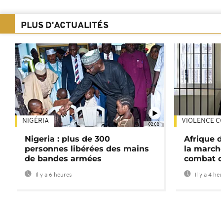
PLUS D'ACTUALITÉS
NIGÉRIA
VIOLENCE C
02:08
Nigeria : plus de 300
Afrique 
personnes libérées des mains
la march
de bandes armées
combat 
Il y a 6 heures
Il y a 4 h