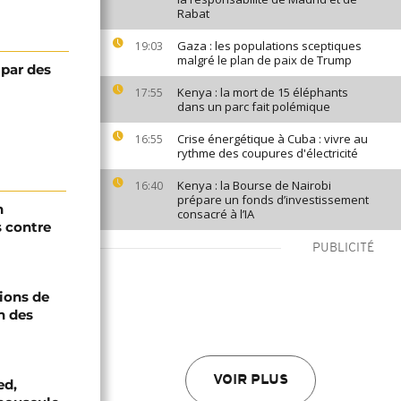
Rabat
Gaza : les populations sceptiques
19:03
malgré le plan de paix de Trump
 par des
Kenya : la mort de 15 éléphants
17:55
dans un parc fait polémique
Crise énergétique à Cuba : vivre au
16:55
rythme des coupures d'électricité
Kenya : la Bourse de Nairobi
16:40
prépare un fonds d’investissement
n
consacré à l’IA
s contre
PUBLICITÉ
ions de
n des
VOIR PLUS
ed,