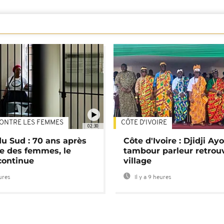
ONTRE LES FEMMES
CÔTE D'IVOIRE
02:30
du Sud : 70 ans après
Côte d'Ivoire : Djidji Ay
e des femmes, le
tambour parleur retrou
continue
village
eures
Il y a 9 heures