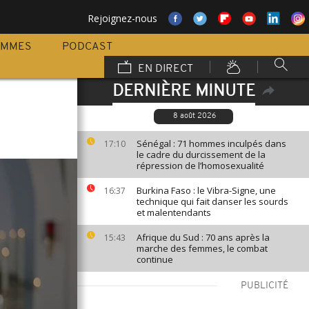
Rejoignez-nous
AMMES
PODCAST
EN DIRECT
DERNIÈRE MINUTE
8 août 2026
Sénégal : 71 hommes inculpés dans
17:10
le cadre du durcissement de la
répression de l’homosexualité
Burkina Faso : le Vibra-Signe, une
16:37
technique qui fait danser les sourds
et malentendants
Afrique du Sud : 70 ans après la
15:43
marche des femmes, le combat
continue
PUBLICITÉ