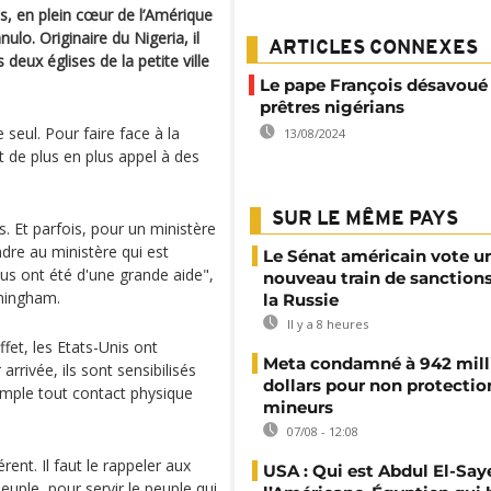
, en plein cœur de l’Amérique
nulo. Originaire du Nigeria, il
ARTICLES CONNEXES
s deux églises de la petite ville
Le pape François désavoué
prêtres nigérians
e seul. Pour faire face à la
13/08/2024
t de plus en plus appel à des
SUR LE MÊME PAYS
. Et parfois, pour un ministère
indre au ministère qui est
Le Sénat américain vote u
ous ont été d'une grande aide",
nouveau train de sanction
rmingham.
la Russie
Il y a 8 heures
fet, les Etats-Unis ont
Meta condamné à 942 mill
arrivée, ils sont sensibilisés
dollars pour non protectio
emple tout contact physique
mineurs
07/08 - 12:08
rent. Il faut le rappeler aux
USA : Qui est Abdul El-Say
peuple, pour servir le peuple qui