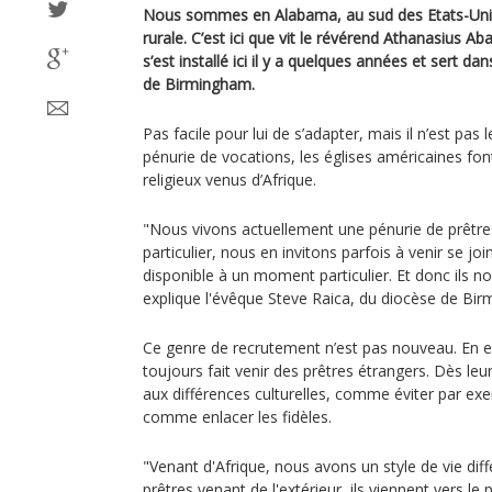
Nous sommes en Alabama, au sud des Etats-Unis
rurale. C’est ici que vit le révérend Athanasius Aba
s’est installé ici il y a quelques années et sert dan
de Birmingham.
Pas facile pour lui de s’adapter, mais il n’est pas l
pénurie de vocations, les églises américaines fon
religieux venus d’Afrique.
"Nous vivons actuellement une pénurie de prêtres
particulier, nous en invitons parfois à venir se jo
disponible à un moment particulier. Et donc ils n
explique l'évêque Steve Raica, du diocèse de Bi
Ce genre de recrutement n’est pas nouveau. En ef
toujours fait venir des prêtres étrangers. Dès leur 
aux différences culturelles, comme éviter par ex
comme enlacer les fidèles.
"Venant d'Afrique, nous avons un style de vie diffé
prêtres venant de l'extérieur, ils viennent vers le 