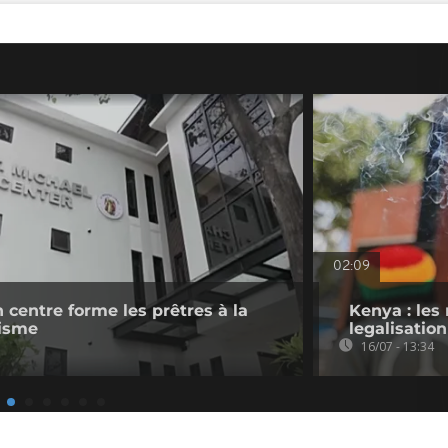
02:09
 centre forme les prêtres à la
Kenya : les 
cisme
legalisatio
16/07 - 13:34