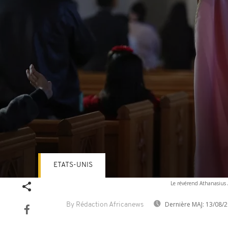
ETATS-UNIS
Volume
Le révérend Athanasius 
90%
Dernière MAJ:
13/08/2
By Rédaction Africanews