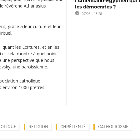
l’Américano-Égyptien qui 
 le révérend Athanasius
les démocrates ?
07/08 - 13:28
ent, grâce à leur culture et leur
rituel.
iquant les Écritures, et en les
di et cela montre à quel point
ne une perspective que nous
ovsky, une paroissienne.
ssociation catholique
is environ 1000 prêtres
HOLIQUE
RELIGION
CHRÉTIENTÉ
CATHOLICISME