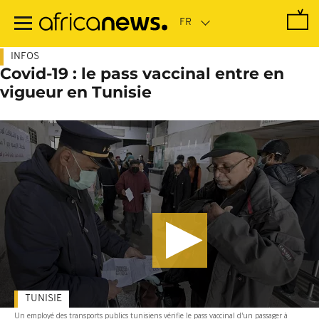
Passer
au
contenu
principal
INFOS
Covid-19 : le pass vaccinal entre en
vigueur en Tunisie
TUNISIE
Un employé des transports publics tunisiens vérifie le pass vaccinal d'un passager à