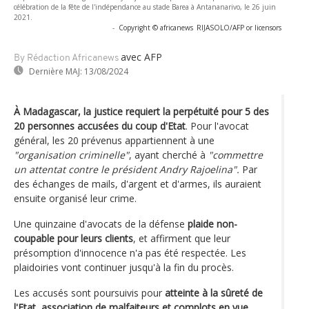
célébration de la fête de l'indépendance au stade Barea à Antananarivo, le 26 juin
2021.
-
Copyright © africanews
RIJASOLO/AFP or licensors
avec AFP
By Rédaction Africanews
Dernière MAJ:
13/08/2024
À Madagascar, la justice requiert la perpétuité pour 5 des
20 personnes accusées du coup d'Etat
. Pour l'avocat
général, les 20 prévenus appartiennent à une
"organisation criminelle"
, ayant cherché à
"commettre
un attentat contre le président Andry Rajoelina".
Par
des échanges de mails, d'argent et d'armes, ils auraient
ensuite organisé leur crime.
Une quinzaine d'avocats de la défense
plaide non-
coupable pour leurs clients
, et affirment que leur
présomption d'innocence n'a pas été respectée. Les
plaidoiries vont continuer jusqu'à la fin du procès.
Les accusés sont poursuivis pour
atteinte à la sûreté de
l'Etat, association de malfaiteurs et complots en vue