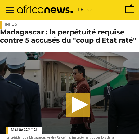
Passer
au
contenu
principal
INFOS
Madagascar : la perpétuité requise
contre 5 accusés du "coup d'Etat raté"
MADAGASCAR
Le président de Madagascar, Andry Rajoelina, inspecte les troupes lors de la