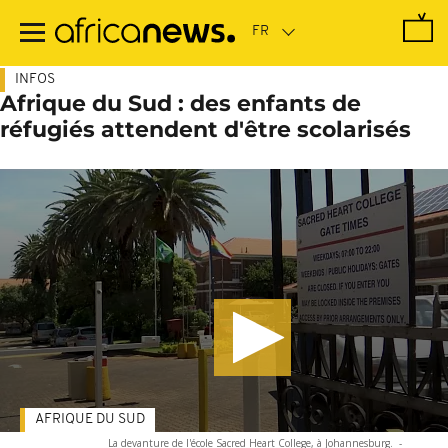
Passer
au
contenu
principal
INFOS
Afrique du Sud : des enfants de
réfugiés attendent d'être scolarisés
AFRIQUE DU SUD
La devanture de l'école Sacred Heart College, à Johannesburg.
-