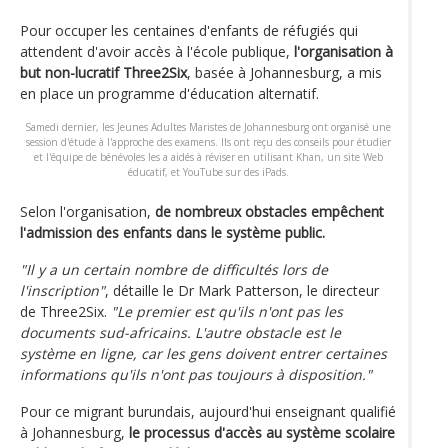
Pour occuper les centaines d'enfants de réfugiés qui
attendent d'avoir accès à l'école publique,
l'organisation à
but non-lucratif Three2Six
, basée à Johannesburg, a mis
en place un programme d'éducation alternatif.
Samedi dernier, les Jeunes Adultes Maristes de Johannesburg ont organisé une
session d'étude à l'approche des examens. Ils ont reçu des conseils pour étudier
et l'équipe de bénévoles les a aidés à réviser en utilisant Khan, un site Web
éducatif, et YouTube sur des iPads.
Selon l'organisation,
de nombreux obstacles empêchent
l'admission des enfants dans le système public.
"Il y a un certain nombre de difficultés lors de
l'inscription"
, détaille le Dr Mark Patterson, le directeur
de Three2Six.
"Le premier est qu'ils n'ont pas les
documents sud-africains. L'autre obstacle est le
système en ligne, car les gens doivent entrer certaines
informations qu'ils n'ont pas toujours à disposition."
Pour ce migrant burundais, aujourd'hui enseignant qualifié
à Johannesburg,
le processus d'accès au système scolaire