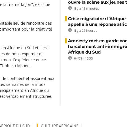
ouvre la scène aux jeunes 
 de la même façon", explique
Il y a 13 minutes
Crise migratoire : l’Afriqu
ritable lieu de rencontre des
appelle à une réponse afri
important pour la créativité
Il y a 22 heures
Amnesty met en garde con
harcèlement anti-immigré
 en Afrique du Sud et il est
Afrique du Sud
es de nous exprimer de
04/08 - 15:35
raiment l'expérience en ce
te Thobeka Msane.
r le continent et assurent aux
. Les semaines de la mode
principalement en Afrique du
 est véritablement structurée.
AFRIQUE DU SUD
CULTURE AFRICAINE