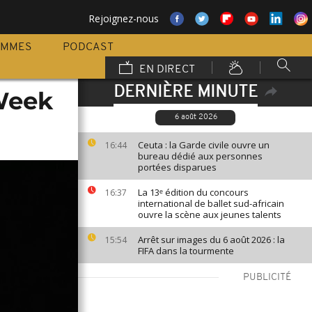
Rejoignez-nous
AMMES
PODCAST
EN DIRECT
DERNIÈRE MINUTE
 Week
6 août 2026
Ceuta : la Garde civile ouvre un
16:44
bureau dédié aux personnes
portées disparues
La 13ᵉ édition du concours
16:37
international de ballet sud-africain
ouvre la scène aux jeunes talents
Arrêt sur images du 6 août 2026 : la
15:54
FIFA dans la tourmente
PUBLICITÉ