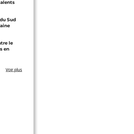
talents
e du Sud
caine
tre le
s en
Voir plus