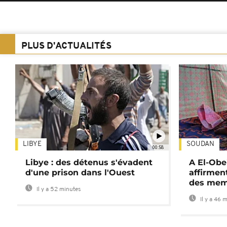
PLUS D'ACTUALITÉS
LIBYE
SOUDAN
00:58
Libye : des détenus s'évadent
A El-Obe
d'une prison dans l'Ouest
affirment
des mem
Il y a 52 minutes
Il y a 46 