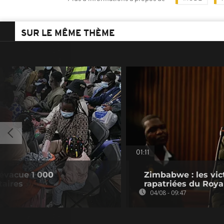
SUR LE MÊME THÈME
01:11
 évacue 1 000
Zimbabwe : les vic
taires
rapatriées du Roy
04/08 - 09:47