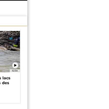
02:04
 lacs
s des