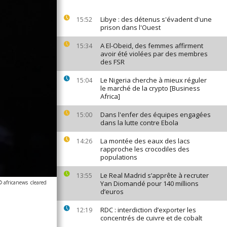
Libye : des détenus s'évadent d'une
15:52
prison dans l'Ouest
A El-Obeid, des femmes affirment
15:34
avoir été violées par des membres
des FSR
Le Nigeria cherche à mieux réguler
15:04
le marché de la crypto [Business
Africa]
Dans l'enfer des équipes engagées
15:00
dans la lutte contre Ebola
La montée des eaux des lacs
14:26
rapproche les crocodiles des
populations
Le Real Madrid s’apprête à recruter
13:55
© africanews
cleared
Yan Diomandé pour 140 millions
d’euros
RDC : interdiction d’exporter les
12:19
concentrés de cuivre et de cobalt