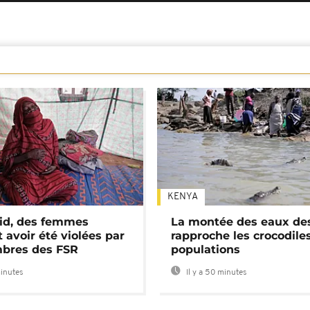
KENYA
id, des femmes
La montée des eaux des
 avoir été violées par
rapproche les crocodile
bres des FSR
populations
minutes
Il y a 50 minutes