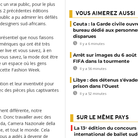
 un vrai public, pour le plus
s 2 précédentes éditions
VOUS AIMEREZ AUSSI
 public a pu admirer les défilés
 designers sud-africains.
Ceuta : la Garde civile ouvr
bureau dédié aux personne
disparues
présentiel que nous faisons
mériques qui ont été très
Il y a 6 minutes
er live et vous savez, à en
Arrêt sur images du 6 août 
e vous savez, la mode doit être
FIFA dans la tourmente
re un espace où les gens
Il y a 56 minutes
e cette Fashion Week.
Libye : des détenus s'évade
tion et leur inventivité pour
prison dans l'Ouest
c des pièces plus captivantes
Il y a 52 minutes
ent différente, notre
. Donc travailler avec des
SUR LE MÊME PAYS
moda, Camera Nazionale della
La 13ᵉ édition du concours
e, et tout le monde. Cela
international de ballet sud
 nous a aidés à devenir de