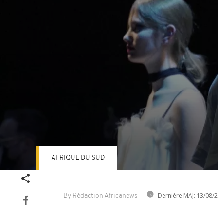
AFRIQUE DU SUD
Volume
90%
Dernière MAJ:
13/08/2
By Rédaction Africanews