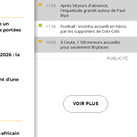
Après 58 jours d'absence,
11:50
l'inquiétude grandit autour de Paul
Biya
e un
Football : Vozinha accueilli en héros
11:36
s portées
par les supporters de Colo-Colo
À Ceuta, 1 100 mineurs accueillis
10:56
pour seulement 90 places
2026 : la
PUBLICITÉ
nt d'une
VOIR PLUS
-africain