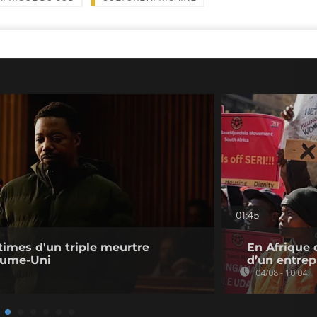
01:45
times d'un triple meurtre
En Afrique 
aume-Uni
d’un entre
04/08 - 10:04