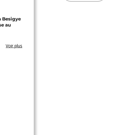
a Besigye
se au
Voir plus