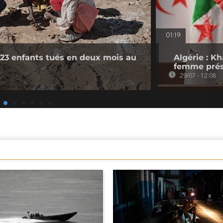
01:19
23 enfants tués en deux mois au
Algérie : K
femme prés
29/07 - 12:08