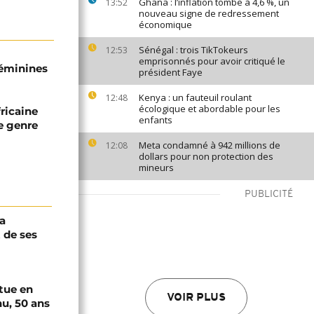
Ghana : l’inflation tombe à 4,6 %, un
13:52
nouveau signe de redressement
économique
Sénégal : trois TikTokeurs
12:53
emprisonnés pour avoir critiqué le
féminines
président Faye
Kenya : un fauteuil roulant
12:48
écologique et abordable pour les
fricaine
enfants
e genre
Meta condamné à 942 millions de
12:08
dollars pour non protection des
mineurs
PUBLICITÉ
a
 de ses
tue en
VOIR PLUS
u, 50 ans