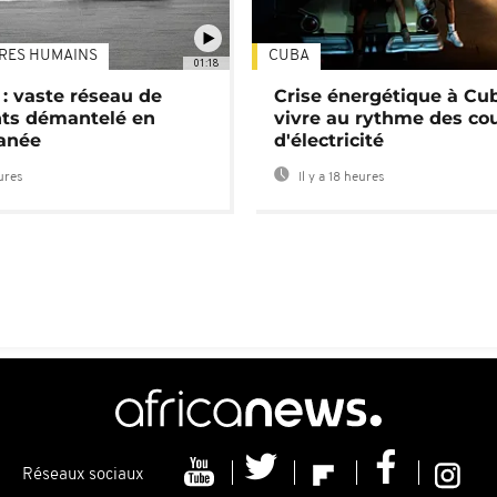
TRES HUMAINS
CUBA
01:18
: vaste réseau de
Crise énergétique à Cub
nts démantelé en
vivre au rythme des co
anée
d'électricité
eures
Il y a 18 heures
Réseaux sociaux