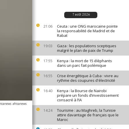
7 août 2026
Ceuta : une ONG marocaine pointe
21:06
la responsabilité de Madrid et de
Rabat
Gaza : les populations sceptiques
19:03
malgré le plan de paix de Trump
Kenya : la mort de 15 éléphants
17:55
dans un parc fait polémique
Crise énergétique à Cuba : vivre au
16:55
rythme des coupures d'électricité
Kenya : la Bourse de Nairobi
16:40
prépare un fonds d’investissement
consacré à l’IA
ricanews
africanews
Tourisme : au Maghreb, la Tunisie
14:24
attire davantage de français que le
Maroc