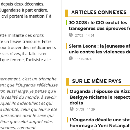
 depuis deux décennies.
ugandaise à part entière.
ARTICLES CONNEXES
civil portant la mention F à
.
JO 2028 : le CIO exclut les
transgenres des épreuves 
tte militante des droits
27/03 - 14:54
un fleuve tranquille. Entre
Sierra Leone : la jeunesse a
s pour trouver des médicaments
unie contre les violences d
es rêves, il a fallu livrer
13/08/2024
d que femme, l’activiste a le
vernement, c'est un triomphe
SUR LE MÊME PAYS
ant que l'Ouganda réfléchisse
on aussi large. Je pense qu'il
Ouganda : l'épouse de Kizz
 la réalité du monde, à savoir
Besigye réclame le respect
droits
uel ils s'identifient et qui
'identité, celui qui leur a été
04/08 - 11:39
s personnes dont le sexe qui
L’Ouganda dévoile une sta
 même que celui auquel elles
hommage à Yoni Netanyah
personnes, comment