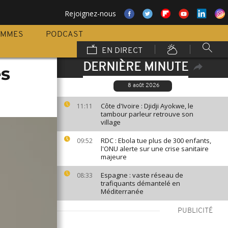
Rejoignez-nous
AMMES
PODCAST
EN DIRECT
DERNIÈRE MINUTE
es
8 août 2026
Côte d'Ivoire : Djidji Ayokwe, le
11:11
tambour parleur retrouve son
village
RDC : Ebola tue plus de 300 enfants,
09:52
l'ONU alerte sur une crise sanitaire
majeure
Espagne : vaste réseau de
08:33
trafiquants démantelé en
Méditerranée
PUBLICITÉ