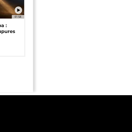
01:54
a :
upures