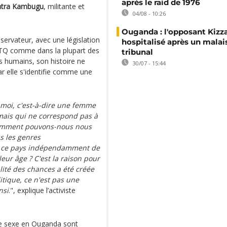
après le raid de 1976
atra Kambugu
, militante et
04/08 - 10:26
Ouganda : l'opposant Kizz
ervateur, avec une législation
hospitalisé après un malai
BTQ comme dans la plupart des
tribunal
es humains, son histoire ne
30/07 - 15:44
r elle s'identifie comme une
moi, c'est-à-dire une femme
mais qui ne correspond pas à
s comment pouvons-nous nous
s les genres
s ce pays indépendamment de
 leur âge ? C'est la raison pour
lité des chances a été créée
itique, ce n'est pas une
nsi
.", explique l’activiste
me sexe en Ouganda sont