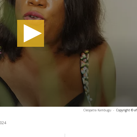
Cleopatra Kambugu
-
Copyright © af
024