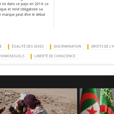
ne loi dans ce pays en 2014. Le
ique et rend obligatoire sa
e marque peut-être le début
E
ÉGALITÉ DES SEXES
DISCRIMINATION
DROITS DE L
 HOMOSEXUELS
LIBERTÉ DE CONSCIENCE