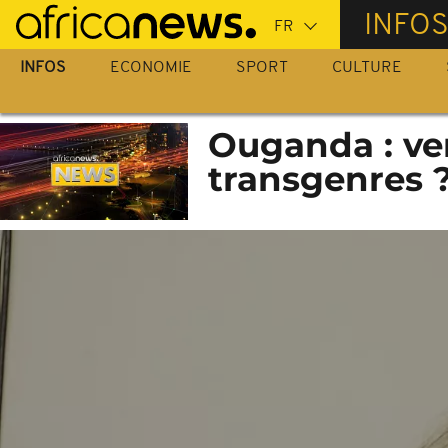
Passer
INFO
au
contenu
INFOS
ECONOMIE
SPORT
CULTURE
principal
Ouganda : ve
transgenres 