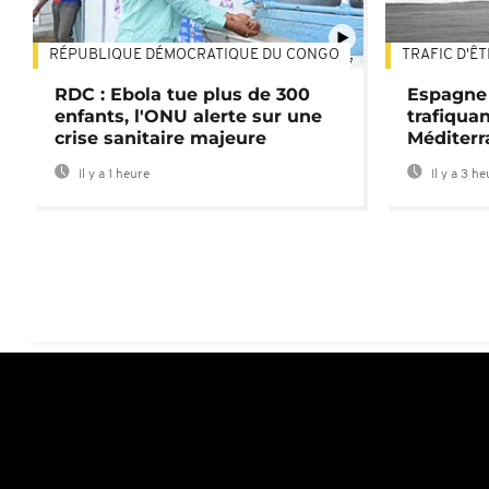
RÉPUBLIQUE DÉMOCRATIQUE DU CONGO
TRAFIC D'Ê
01:47
RDC : Ebola tue plus de 300
Espagne 
enfants, l'ONU alerte sur une
trafiqua
crise sanitaire majeure
Méditerr
Il y a 1 heure
Il y a 3 h