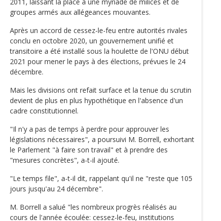
2011, laissant la place à une myriade de milices et de
groupes armés aux allégeances mouvantes.
Après un accord de cessez-le-feu entre autorités rivales
conclu en octobre 2020, un gouvernement unifié et
transitoire a été installé sous la houlette de l'ONU début
2021 pour mener le pays à des élections, prévues le 24
décembre.
Mais les divisions ont refait surface et la tenue du scrutin
devient de plus en plus hypothétique en l'absence d'un
cadre constitutionnel.
"Il n'y a pas de temps à perdre pour approuver les
législations nécessaires", a poursuivi M. Borrell, exhortant
le Parlement "à faire son travail" et à prendre des
"mesures concrètes", a-t-il ajouté.
"Le temps file", a-t-il dit, rappelant qu'il ne "reste que 105
jours jusqu'au 24 décembre".
M. Borrell a salué "les nombreux progrès réalisés au
cours de l'année écoulée: cessez-le-feu, institutions