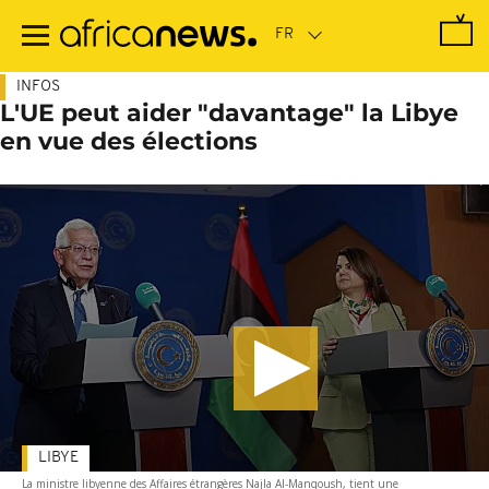
Passer
au
contenu
principal
INFOS
L'UE peut aider "davantage" la Libye
en vue des élections
LIBYE
La ministre libyenne des Affaires étrangères Najla Al-Manqoush, tient une