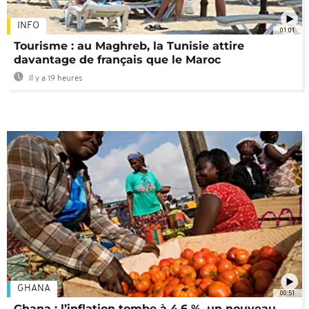
INFO
01:01
Tourisme : au Maghreb, la Tunisie attire
davantage de français que le Maroc
Il y a 19 heures
GHANA
00:51
Ghana : l’inflation tombe à 4,6 %, un nouveau