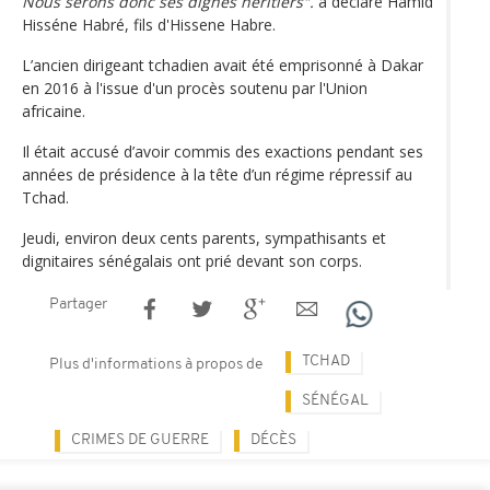
Nous serons donc ses dignes héritiers".
a déclaré Hamid
Hisséne Habré, fils d'Hissene Habre.
L’ancien dirigeant tchadien avait été emprisonné à Dakar
en 2016 à l'issue d'un procès soutenu par l'Union
africaine.
Il était accusé d’avoir commis des exactions pendant ses
années de présidence à la tête d’un régime répressif au
Tchad.
Jeudi, environ deux cents parents, sympathisants et
dignitaires sénégalais ont prié devant son corps.
Partager
TCHAD
Plus d'informations à propos de
SÉNÉGAL
CRIMES DE GUERRE
DÉCÈS