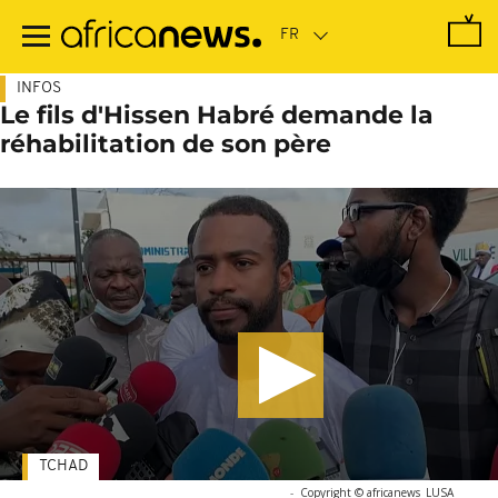
Passer
au
contenu
principal
INFOS
Le fils d'Hissen Habré demande la
réhabilitation de son père
TCHAD
-
Copyright © africanews
LUSA