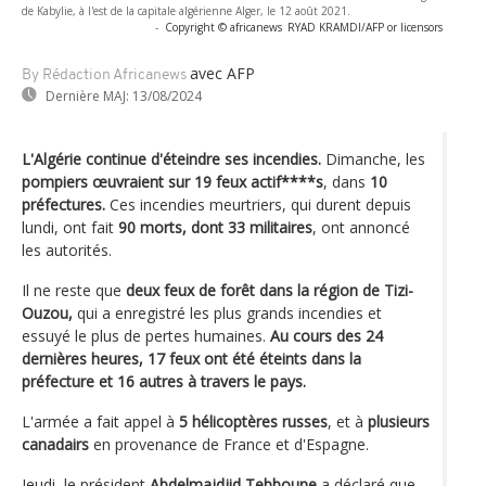
de Kabylie, à l'est de la capitale algérienne Alger, le 12 août 2021.
-
Copyright © africanews
RYAD KRAMDI/AFP or licensors
avec AFP
By Rédaction Africanews
Dernière MAJ:
13/08/2024
L'Algérie continue d'éteindre ses incendies.
Dimanche, les
pompiers œuvraient sur 19 feux actif****s
, dans
10
préfectures.
Ces incendies meurtriers, qui durent depuis
lundi, ont fait
90 morts, dont 33 militaires
, ont annoncé
les autorités.
Il ne reste que
deux feux de forêt dans la région de Tizi-
Ouzou,
qui a enregistré les plus grands incendies et
essuyé le plus de pertes humaines.
Au cours des 24
dernières heures, 17 feux ont été éteints dans la
préfecture et 16 autres à travers le pays.
L'armée a fait appel à
5 hélicoptères russes
, et à
plusieurs
canadairs
en provenance de France et d'Espagne.
Jeudi, le président
Abdelmajdjid Tebboune
a déclaré que