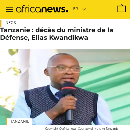
Passer
au
contenu
principal
INFOS
Tanzanie : décès du ministre de la
Défense, Elias Kwandikwa
TANZANIE
-
Copyright © africanews
Courtesy of Ikulu ya Tanzania