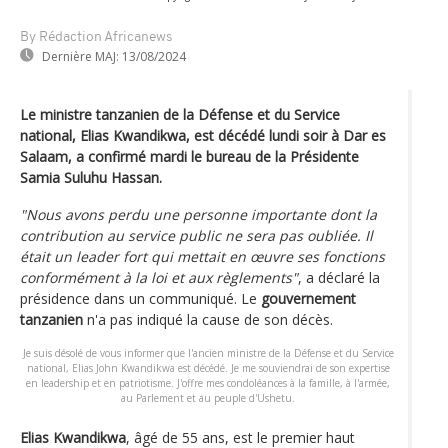
By Rédaction Africanews
Dernière MAJ:
13/08/2024
Le ministre tanzanien de la Défense et du Service
national, Elias Kwandikwa, est décédé lundi soir à Dar es
Salaam, a confirmé mardi le bureau de la Présidente
Samia Suluhu Hassan.
"Nous avons perdu une personne importante dont la
contribution au service public ne sera pas oubliée. Il
était un leader fort qui mettait en œuvre ses fonctions
conformément à la loi et aux règlements"
, a déclaré la
présidence dans un communiqué. Le
gouvernement
tanzanien
n'a pas indiqué la cause de son décès.
Je suis désolé de vous informer que l'ancien ministre de la Défense et du Service
national, Elias John Kwandikwa est décédé. Je me souviendrai de son expertise
en leadership et en patriotisme. J'offre mes condoléances à la famille, à l'armée,
au Parlement et au peuple d'Ushetu.
Elias Kwandikwa
, âgé de 55 ans, est le premier haut