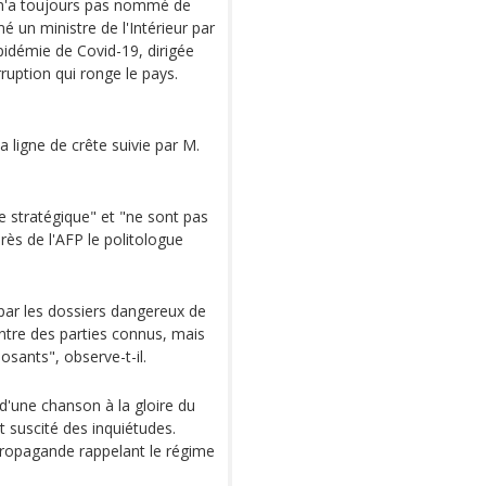
 n'a toujours pas nommé de
 un ministre de l'Intérieur par
'épidémie de Covid-19, dirigée
rruption qui ronge le pays.
ligne de crête suivie par M.
e stratégique" et "ne sont pas
rès de l'AFP le politologue
par les dossiers dangereux de
ontre des parties connus, mais
sants", observe-t-il.
d'une chanson à la gloire du
t suscité des inquiétudes.
propagande rappelant le régime