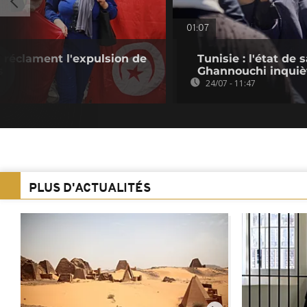
01:07
s réclament l'expulsion de
Tunisie : l'état de
s
Ghannouchi inquiè
24/07 - 11:47
PLUS D'ACTUALITÉS