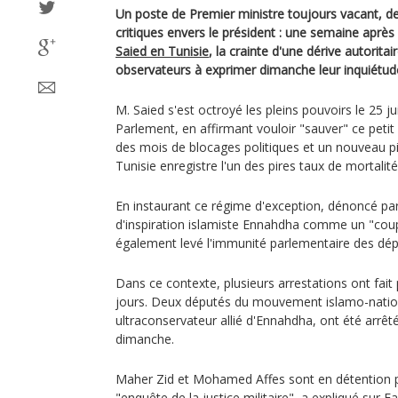
Un poste de Premier ministre toujours vacant, d
critiques envers le président : une semaine après
Saied en Tunisie
, la crainte d'une dérive autorita
observateurs à exprimer dimanche leur inquiétud
M. Saied s'est octroyé les pleins pouvoirs le 25 ju
Parlement, en affirmant vouloir "sauver" ce peti
des mois de blocages politiques et un nouveau pi
Tunisie enregistre l'un des pires taux de mortalit
En instaurant ce régime d'exception, dénoncé par
d'inspiration islamiste Ennahdha comme un "coup
également levé l'immunité parlementaire des dép
Dans ce contexte, plusieurs arrestations ont fait
jours. Deux députés du mouvement islamo-nation
ultraconservateur allié d'Ennahdha, ont été arrêt
dimanche.
Maher Zid et Mohamed Affes sont en détention pr
"enquête de la justice militaire", a expliqué sur 