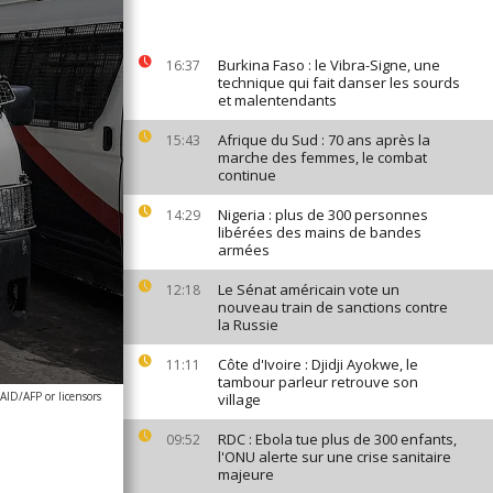
Burkina Faso : le Vibra-Signe, une
16:37
technique qui fait danser les sourds
et malentendants
Afrique du Sud : 70 ans après la
15:43
marche des femmes, le combat
continue
Nigeria : plus de 300 personnes
14:29
libérées des mains de bandes
armées
Le Sénat américain vote un
12:18
nouveau train de sanctions contre
la Russie
Côte d'Ivoire : Djidji Ayokwe, le
11:11
tambour parleur retrouve son
AID/AFP or licensors
village
RDC : Ebola tue plus de 300 enfants,
09:52
l'ONU alerte sur une crise sanitaire
majeure