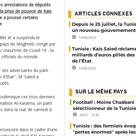
es arrestations de députés
la prise de pouvoir de Kais
ARTICLES CONNEXES
ire a poussé certains
e
.
Depuis le 25 juillet, la Tuni
un nouveau gouvernement
illet et a suspendu le
13/08/2024
t pays du Maghreb, rongé par
Tunisie : Kais Saied réclam
c meurtrier de Covid-19 - la
milliards d’euros pillés des
é officiels du monde.
de l’État
13/08/2024
 ses adversaires du parti
 d'Etat", M. Saied a
utés.
SUR LE MÊME PAYS
 polémique ces trois derniers
Football : Moïne Chaâban
aliste Al-Karama, un parti
sélectionneur de la Tunisie
és dans la nuit de samedi à
29/07 - 15:30
Tunisie : des fermiers évo
ovisoire dans le cadre d'une
''pertes énormes'' après les
Facebook le chef d'Al-Karama,