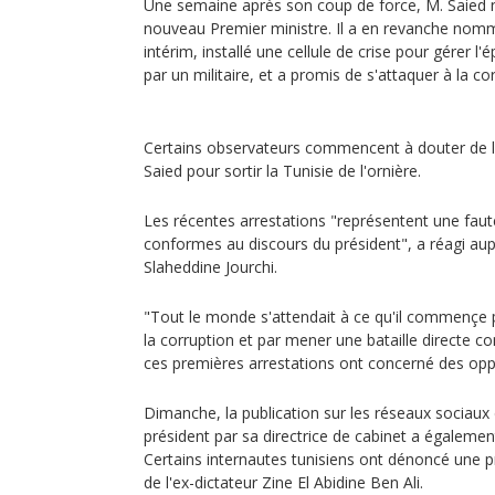
Une semaine après son coup de force, M. Saied
nouveau Premier ministre. Il a en revanche nommé
intérim, installé une cellule de crise pour gérer l
par un militaire, et a promis de s'attaquer à la co
Certains observateurs commencent à douter de la 
Saied pour sortir la Tunisie de l'ornière.
Les récentes arrestations "représentent une faut
conformes au discours du président", a réagi aup
Slaheddine Jourchi.
"Tout le monde s'attendait à ce qu'il commençe 
la corruption et par mener une bataille directe c
ces premières arrestations ont concerné des oppo
Dimanche, la publication sur les réseaux sociaux 
président par sa directrice de cabinet a égalemen
Certains internautes tunisiens ont dénoncé une 
de l'ex-dictateur Zine El Abidine Ben Ali.