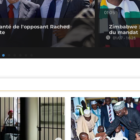
01:05
 santé de l'opposant Rached
Zimbabwe :
te
du mandat 
01/07 - 16:28