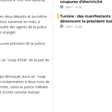
coupures d'électricité
29/07 - 10:26
Tunisie : des manifestants
 les deux députés et lui-même
dénoncent le président Kaï
cation survenue en mars à
nsulté des agents de la police
27/07 - 10:20
de voyager.
ucune précision de la justice
un "coup d'Etat" de la part du
qui dénonçait aussi un "coup
une condamnation à deux mois de
rmée, selon la justice militaire
iétude d'ONG comme Human