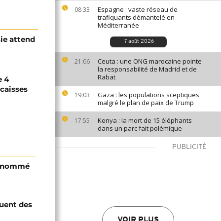
Espagne : vaste réseau de
08:33
trafiquants démantelé en
Méditerranée
sie attend
7 août 2026
Ceuta : une ONG marocaine pointe
21:06
la responsabilité de Madrid et de
Rabat
e 4
 caisses
Gaza : les populations sceptiques
19:03
malgré le plan de paix de Trump
Kenya : la mort de 15 éléphants
17:55
dans un parc fait polémique
PUBLICITÉ
i nommé
quent des
VOIR PLUS