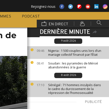
Rejoignez-nous
AMMES
PODCAST
EN DIRECT
DERNIÈRE MINUTE
n de
9 août 2026
Nigeria : 1 500 couples unis lors d’un
09:46
mariage collectif financé par l’État
Soudan : les pyramides de Méroé
08:41
abandonnées à la guerre
8 août 2026
Sénégal : 71 hommes inculpés dans
17:10
le cadre du durcissement de la
répression de l’homosexualité
PUBLICITÉ