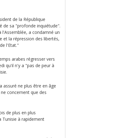
ésident de la République
 de sa "profonde inquiétude".
a à l'Assemblée, a condamné un
 et la répression des libertés,
e l'Etat."
temps arabes régresser vers
di qu'il n'y a "pas de peur à
sie.
l a assuré ne plus être en âge
ns ne concernent que des
is de plus en plus
a Tunisie à rapidement