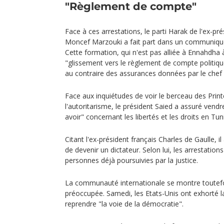
"Règlement de compte"
Face à ces arrestations, le parti Harak de l'ex-pr
Moncef Marzouki a fait part dans un communiqué
Cette formation, qui n'est pas alliée à Ennahdh
"glissement vers le règlement de compte politique
au contraire des assurances données par le chef d
Face aux inquiétudes de voir le berceau des Prin
l'autoritarisme, le président Saied a assuré vendre
avoir" concernant les libertés et les droits en Tuni
Citant l'ex-président français Charles de Gaulle, i
de devenir un dictateur. Selon lui, les arrestatio
personnes déjà poursuivies par la justice.
La communauté internationale se montre toutefo
préoccupée. Samedi, les Etats-Unis ont exhorté l
reprendre "la voie de la démocratie".