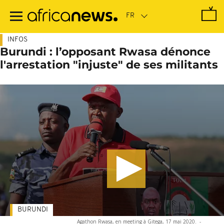
Passer
au
contenu
principal
INFOS
Burundi : l’opposant Rwasa dénonce
l'arrestation "injuste" de ses militants
BURUNDI
Agathon Rwasa, en meeting à Gitega, 17 mai 2020.
-