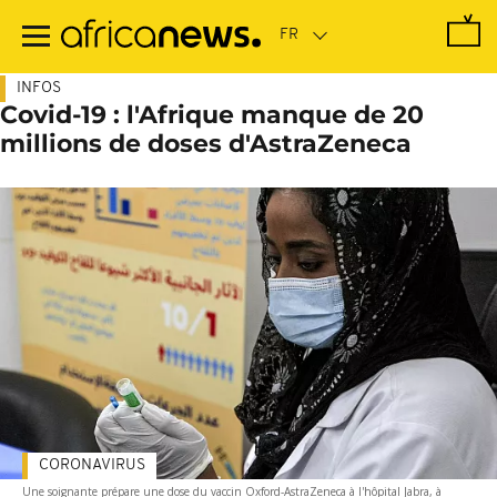
Passer
au
contenu
principal
INFOS
Covid-19 : l'Afrique manque de 20
millions de doses d'AstraZeneca
CORONAVIRUS
Une soignante prépare une dose du vaccin Oxford-AstraZeneca à l'hôpital Jabra, à