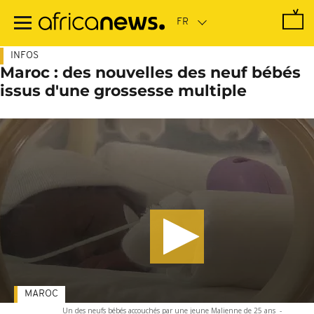
Passer
au
contenu
principal
INFOS
Maroc : des nouvelles des neuf bébés
issus d'une grossesse multiple
MAROC
Un des neufs bébés accouchés par une jeune Malienne de 25 ans
-