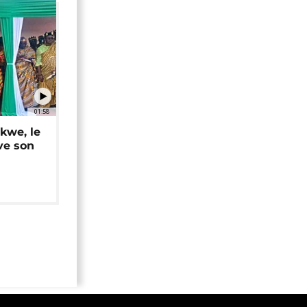
01:58
okwe, le
ve son