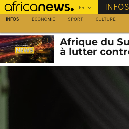
Passer
INFO
au
contenu
INFOS
ECONOMIE
SPORT
CULTURE
principal
Afrique du S
à lutter contr