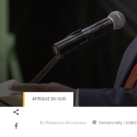
AFRIQUE DU SUD
Volume
90%
Dernière MAJ:
13/08/2
By Rédaction Africanews