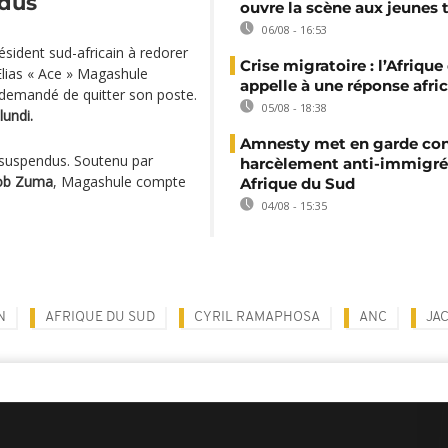
ndus
ouvre la scène aux jeunes 
06/08 - 16:53
sident sud-africain à redorer
Crise migratoire : l’Afriqu
Elias « Ace » Magashule
appelle à une réponse afri
it demandé de quitter son poste.
05/08 - 18:38
lundi.
Amnesty met en garde con
 suspendus. Soutenu par
harcèlement anti-immigré
ob Zuma
, Magashule compte
Afrique du Sud
04/08 - 15:35
N
AFRIQUE DU SUD
CYRIL RAMAPHOSA
ANC
JA