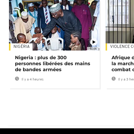
NIGÉRIA
VIOLENCE C
02:08
Nigeria : plus de 300
Afrique 
personnes libérées des mains
la march
de bandes armées
combat 
Il y a 4 heures
Il y a 3 h