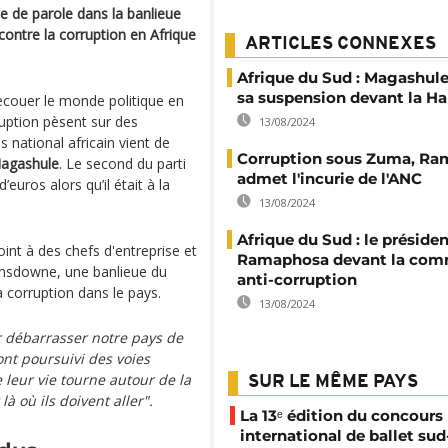
e de parole dans la banlieue
contre la corruption en Afrique
ARTICLES CONNEXES
Afrique du Sud : Magashul
sa suspension devant la H
ecouer le monde politique en
uption pèsent sur des
13/08/2024
 national africain vient de
Corruption sous Zuma, R
Magashule
. Le second du parti
admet l'incurie de l'ANC
euros alors qu’il était à la
13/08/2024
Afrique du Sud : le préside
int à des chefs d'entreprise et
Ramaphosa devant la com
ansdowne, une banlieue du
anti-corruption
a corruption dans le pays.
13/08/2024
 débarrasser notre pays de
ont poursuivi des voies
leur vie tourne autour de la
SUR LE MÊME PAYS
là où ils doivent aller".
La 13ᵉ édition du concours
international de ballet sud