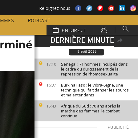
Rejoignez-nous
AMMES
PODCAST
EN DIRECT
DERNIÈRE MINUTE
erminé
8 août 2026
Sénégal : 71 hommes inculpés dans
17:10
le cadre du durcissement de la
répression de l’homosexualité
Burkina Faso : le Vibra-Signe, une
16:37
technique qui fait danser les sourds
et malentendants
Afrique du Sud : 70 ans après la
15:43
marche des femmes, le combat
continue
PUBLICITÉ