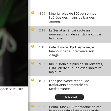
Nigeria : plus de 300 personnes
14:29
libérées des mains de bandes
armées
Le Sénat américain vote un
12:18
nouveau train de sanctions contre
la Russie
Côte d'Ivoire : Djidji Ayokwe, le
11:11
tambour parleur retrouve son
village
RDC : Ebola tue plus de 300 enfants,
09:52
l'ONU alerte sur une crise sanitaire
majeure
Espagne : vaste réseau de
08:33
trafiquants démantelé en
Méditerranée
ODGER BOSCH/AFP
7 août 2026
Ceuta : une ONG marocaine pointe
21:06
la responsabilité de Madrid et de