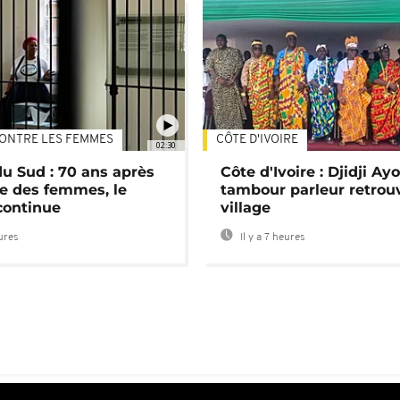
ONTRE LES FEMMES
CÔTE D'IVOIRE
02:30
du Sud : 70 ans après
Côte d'Ivoire : Djidji Ay
e des femmes, le
tambour parleur retrou
continue
village
eures
Il y a 7 heures