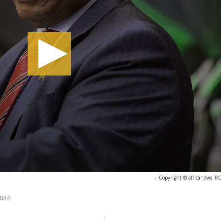
-
Copyright © africanews
R
024