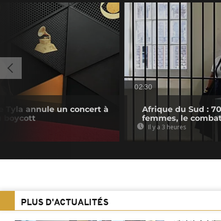
02:30
e Tyla annule un concert à
Afrique du Sud : 7
u boycott
femmes, le combat
Il y a 3 heures
PLUS D'ACTUALITÉS