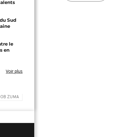
talents
e du Sud
caine
tre le
s en
Voir plus
COB ZUMA