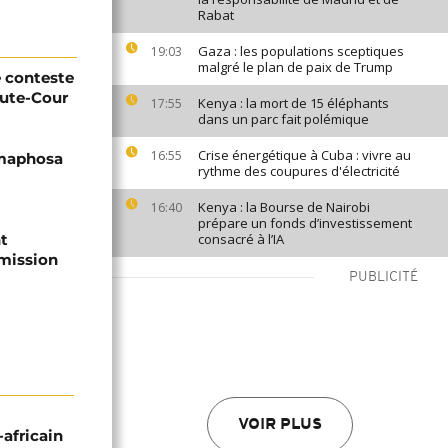
Rabat
Gaza : les populations sceptiques
19:03
malgré le plan de paix de Trump
e conteste
aute-Cour
Kenya : la mort de 15 éléphants
17:55
dans un parc fait polémique
Crise énergétique à Cuba : vivre au
16:55
amaphosa
rythme des coupures d'électricité
Kenya : la Bourse de Nairobi
16:40
prépare un fonds d’investissement
nt
consacré à l’IA
mission
PUBLICITÉ
VOIR PLUS
-africain